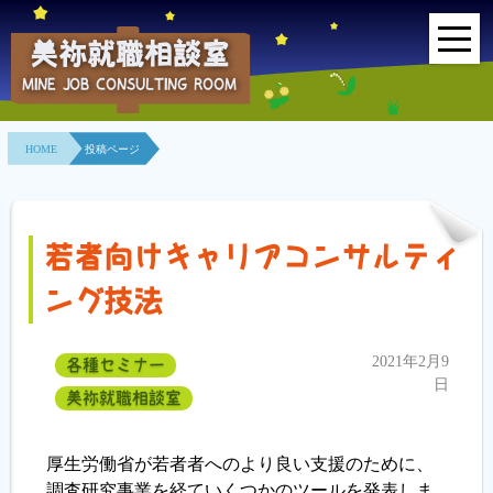
美祢就職相談室
MINE JOB CONSULTING ROOM
HOME
HOME
投稿ページ
事業所紹介
就職面接会
若者向けキャリアコンサルティ
相談室とは？
ング技法
利用者の声
2021年2月9
各種セミナー
地域連携事業
日
美祢就職相談室
求人情報検索
厚生労働省が若者者へのより良い支援のために、
調査研究事業を経ていくつかのツールを発表しま
各種セミナー