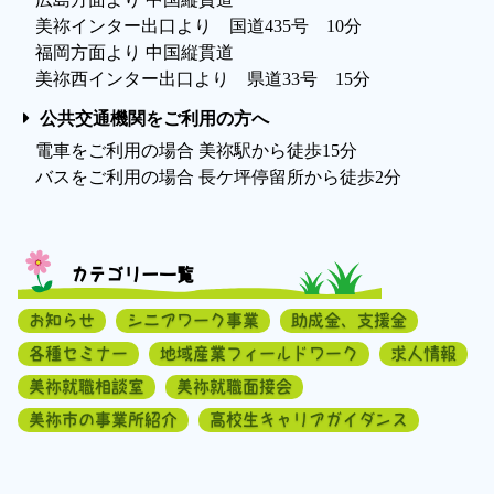
美祢インター出口より 国道435号 10分
福岡方面より 中国縦貫道
美祢西インター出口より 県道33号 15分
公共交通機関をご利用の方へ
電車をご利用の場合 美祢駅から徒歩15分
バスをご利用の場合 長ケ坪停留所から徒歩2分
カテゴリー一覧
お知らせ
シニアワーク事業
助成金、支援金
各種セミナー
地域産業フィールドワーク
求人情報
美祢就職相談室
美祢就職面接会
美祢市の事業所紹介
高校生キャリアガイダンス