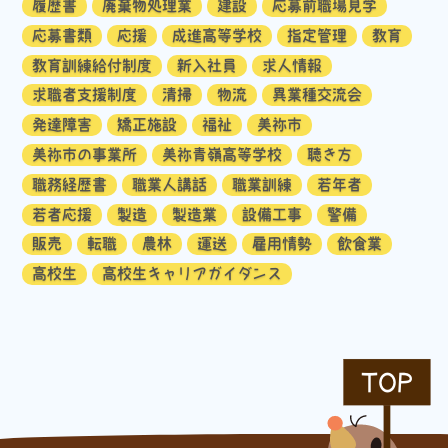
履歴書
廃棄物処理業
建設
応募前職場見学
応募書類
応援
成進高等学校
指定管理
教育
教育訓練給付制度
新入社員
求人情報
求職者支援制度
清掃
物流
異業種交流会
発達障害
矯正施設
福祉
美祢市
美祢市の事業所
美祢青嶺高等学校
聴き方
職務経歴書
職業人講話
職業訓練
若年者
若者応援
製造
製造業
設備工事
警備
販売
転職
農林
運送
雇用情勢
飲食業
高校生
高校生キャリアガイダンス
TOP