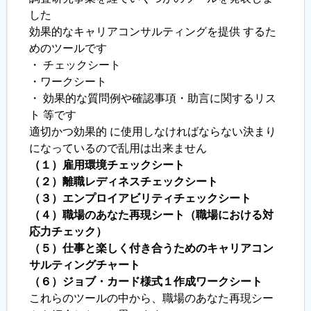
した
効果的なキャリアコンサルティングを提供 するた
履歴書ジェネレーター
めのツールです
・ チェックシート
・ワークシート
・ 効果的な質問例や確認事項・助言に関するリス
ト 等です
適切かつ効果的 に使用しなければならない決まり
になっているので乱用は出来ません
（１）雇用環境チェックシート
（２）離職レディネスチェックシート
（３）エンプロイアビリティチェックシート
（４）職場のあなた再現シート（職場における対
応力チェック）
（５）仕事と楽しく付き合うためのキャリアコン
サルティングチャート
（６）ジョブ・カード様式１作成ワークシート
これらのツールの中から、職場のあなた再現シー