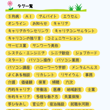
タグ一覧
５月病
ＡＩ
アルバイト
エクセル
オンライン
お知らせ
キャリア
キャリアカウンセリング
キャリアコンサルタント
キャリコンの独り言
コミュニケーション
サービス業
サンワーク美祢
システム・エンジニア
シニア歓迎
ジョブカード
スタート
パソコン操作
パソコン業務
パソコン講座
ハローワーク宇部
メンタルヘルス
よくある相談
リカレント
リサイクル
事務
介護
価値観
保育
傾聴
六次
内的キャリア
労働法
医療
地域創生
士業
外的キャリア
多様な働き方
失業保険
学びなおし
官公庁
宿泊施設
就職氷河期