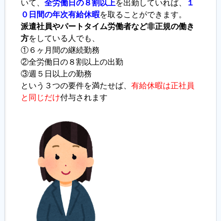
いて、
全労働日の８割以上
を出勤していれば、
１
０日間の年次有給休暇
を取ることができます。
履歴書ジェネレーター
派遣社員やパートタイム労働者など非正規の働き
方
をしている人でも、
①６ヶ月間の継続勤務
②全労働日の８割以上の出勤
③週５日以上の勤務
という３つの要件を満たせば、
有給休暇は正社員
と同じだけ
付与されます