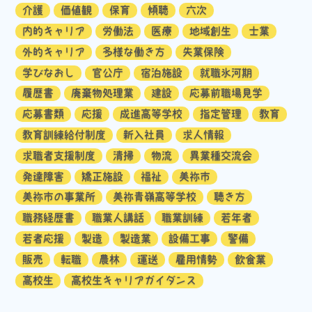
介護
価値観
保育
傾聴
六次
内的キャリア
労働法
医療
地域創生
士業
外的キャリア
多様な働き方
失業保険
学びなおし
官公庁
宿泊施設
就職氷河期
履歴書
廃棄物処理業
建設
応募前職場見学
応募書類
応援
成進高等学校
指定管理
教育
教育訓練給付制度
新入社員
求人情報
求職者支援制度
清掃
物流
異業種交流会
発達障害
矯正施設
福祉
美祢市
美祢市の事業所
美祢青嶺高等学校
聴き方
職務経歴書
職業人講話
職業訓練
若年者
若者応援
製造
製造業
設備工事
警備
販売
転職
農林
運送
雇用情勢
飲食業
高校生
高校生キャリアガイダンス