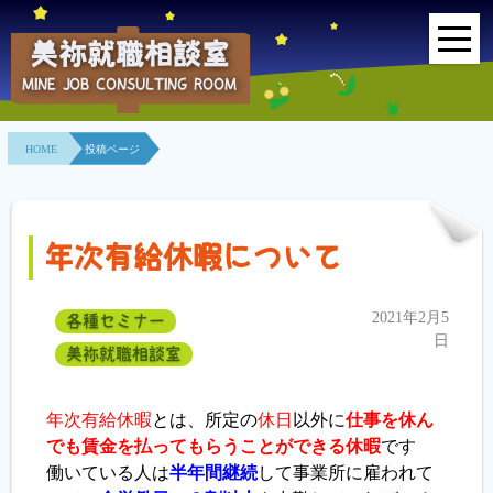
美祢就職相談室
MINE JOB CONSULTING ROOM
HOME
HOME
投稿ページ
事業所紹介
就職面接会
年次有給休暇について
相談室とは？
2021年2月5
各種セミナー
利用者の声
日
美祢就職相談室
地域連携事業
年次有給休暇
とは、所定の
休日
以外に
仕事を休ん
求人情報検索
でも賃金を払ってもらうことができる休暇
です
働いている人は
半年間継続
して事業所に雇われて
各種セミナー