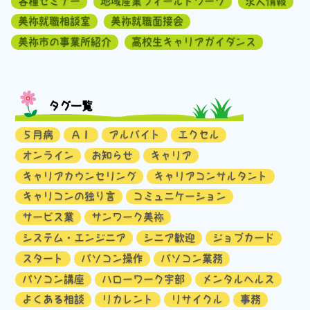
各種セミナー
地域産業フィールドワーク
求人情報
美祢就職相談室
美祢就職面接会
美祢市の事業所紹介
高校生キャリアガイダンス
タグ一覧
５月病
ＡＩ
アルバイト
エクセル
オンライン
お知らせ
キャリア
キャリアカウンセリング
キャリアコンサルタント
キャリコンの独り言
コミュニケーション
サービス業
サンワーク美祢
システム・エンジニア
シニア歓迎
ジョブカード
スタート
パソコン操作
パソコン業務
パソコン講座
ハローワーク宇部
メンタルヘルス
よくある相談
リカレント
リサイクル
事務