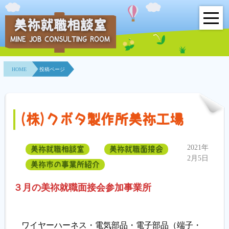
美祢就職相談室
MINE JOB CONSULTING ROOM
HOME
HOME
投稿ページ
事業所紹介
就職面接会
(株)クボタ製作所美祢工場
相談室とは？
2021年
美祢就職相談室
美祢就職面接会
利用者の声
2月5日
美祢市の事業所紹介
地域連携事業
３月の美祢就職面接会参加事業所
求人情報検索
ワイヤーハーネス・電気部品・電子部品（端子・
各種セミナー