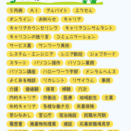
５月病
ＡＩ
アルバイト
エクセル
オンライン
お知らせ
キャリア
キャリアカウンセリング
キャリアコンサルタント
キャリコンの独り言
コミュニケーション
サービス業
サンワーク美祢
システム・エンジニア
シニア歓迎
ジョブカード
スタート
パソコン操作
パソコン業務
パソコン講座
ハローワーク宇部
メンタルヘルス
よくある相談
リカレント
リサイクル
事務
介護
価値観
保育
傾聴
六次
内的キャリア
労働法
医療
地域創生
士業
外的キャリア
多様な働き方
失業保険
学びなおし
官公庁
宿泊施設
就職氷河期
履歴書
廃棄物処理業
建設
応募前職場見学