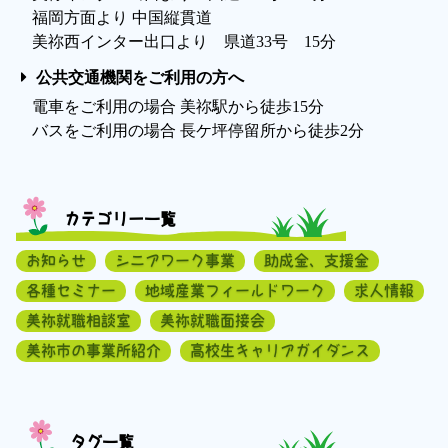
福岡方面より 中国縦貫道
美祢西インター出口より 県道33号 15分
公共交通機関をご利用の方へ
電車をご利用の場合 美祢駅から徒歩15分
バスをご利用の場合 長ケ坪停留所から徒歩2分
カテゴリー一覧
お知らせ
シニアワーク事業
助成金、支援金
各種セミナー
地域産業フィールドワーク
求人情報
美祢就職相談室
美祢就職面接会
美祢市の事業所紹介
高校生キャリアガイダンス
タグ一覧