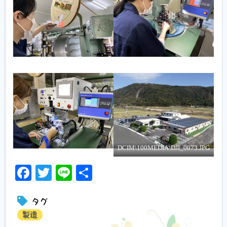
DCIM\100MEDIA\DJI_0073.JPG
Facebook
Twitter
Line
共
有
タグ
製造