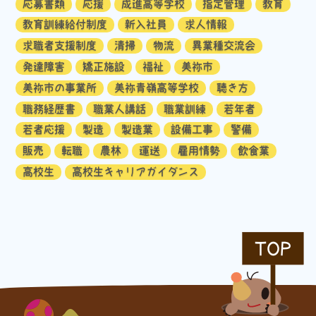
応募書類
応援
成進高等学校
指定管理
教育
教育訓練給付制度
新入社員
求人情報
求職者支援制度
清掃
物流
異業種交流会
発達障害
矯正施設
福祉
美祢市
美祢市の事業所
美祢青嶺高等学校
聴き方
職務経歴書
職業人講話
職業訓練
若年者
若者応援
製造
製造業
設備工事
警備
販売
転職
農林
運送
雇用情勢
飲食業
高校生
高校生キャリアガイダンス
TOP