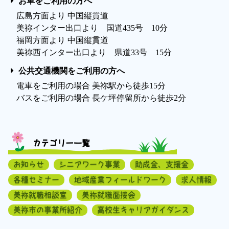
お車をご利用の方へ
広島方面より 中国縦貫道
美祢インター出口より 国道435号 10分
福岡方面より 中国縦貫道
美祢西インター出口より 県道33号 15分
公共交通機関をご利用の方へ
電車をご利用の場合 美祢駅から徒歩15分
バスをご利用の場合 長ケ坪停留所から徒歩2分
カテゴリー一覧
お知らせ
シニアワーク事業
助成金、支援金
各種セミナー
地域産業フィールドワーク
求人情報
美祢就職相談室
美祢就職面接会
美祢市の事業所紹介
高校生キャリアガイダンス