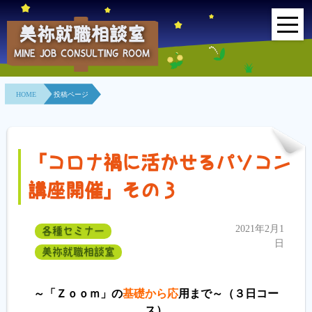
美祢就職相談室
MINE JOB CONSULTING ROOM
HOME
HOME
投稿ページ
事業所紹介
就職面接会
「コロナ禍に活かせるパソコン
相談室とは？
講座開催」その３
利用者の声
2021年2月1
各種セミナー
地域連携事業
日
美祢就職相談室
求人情報検索
～「Ｚｏｏｍ」の
基礎から応
用まで～（３日コー
ス）
各種セミナー