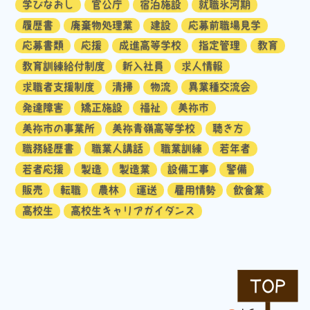
学びなおし
官公庁
宿泊施設
就職氷河期
履歴書
廃棄物処理業
建設
応募前職場見学
応募書類
応援
成進高等学校
指定管理
教育
教育訓練給付制度
新入社員
求人情報
求職者支援制度
清掃
物流
異業種交流会
発達障害
矯正施設
福祉
美祢市
美祢市の事業所
美祢青嶺高等学校
聴き方
職務経歴書
職業人講話
職業訓練
若年者
若者応援
製造
製造業
設備工事
警備
販売
転職
農林
運送
雇用情勢
飲食業
高校生
高校生キャリアガイダンス
TOP