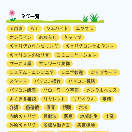
タグ一覧
５月病
ＡＩ
アルバイト
エクセル
オンライン
お知らせ
キャリア
キャリアカウンセリング
キャリアコンサルタント
キャリコンの独り言
コミュニケーション
サービス業
サンワーク美祢
システム・エンジニア
シニア歓迎
ジョブカード
スタート
パソコン操作
パソコン業務
パソコン講座
ハローワーク宇部
メンタルヘルス
よくある相談
リカレント
リサイクル
事務
介護
価値観
保育
傾聴
六次
内的キャリア
労働法
医療
地域創生
士業
外的キャリア
多様な働き方
失業保険