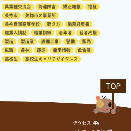
異業種交流会
発達障害
矯正施設
福祉
美祢市
美祢市の事業所
美祢青嶺高等学校
聴き方
職務経歴書
職業人講話
職業訓練
若年者
若者応援
製造
製造業
設備工事
警備
販売
転職
農林
運送
雇用情勢
飲食業
高校生
高校生キャリアガイダンス
TOP
アクセス