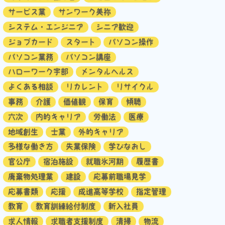
サービス業
サンワーク美祢
システム・エンジニア
シニア歓迎
ジョブカード
スタート
パソコン操作
パソコン業務
パソコン講座
ハローワーク宇部
メンタルヘルス
よくある相談
リカレント
リサイクル
事務
介護
価値観
保育
傾聴
六次
内的キャリア
労働法
医療
地域創生
士業
外的キャリア
多様な働き方
失業保険
学びなおし
官公庁
宿泊施設
就職氷河期
履歴書
廃棄物処理業
建設
応募前職場見学
応募書類
応援
成進高等学校
指定管理
教育
教育訓練給付制度
新入社員
求人情報
求職者支援制度
清掃
物流