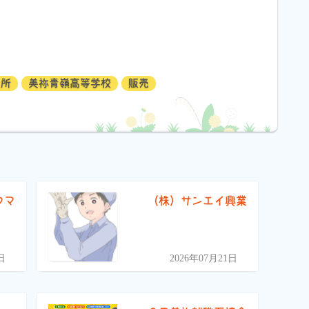
業所
美祢青嶺高等学校
販売
フマ
（株）サンエイ興業
）
日
2026年07月21日