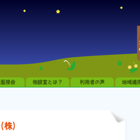
職面接会
相談室とは？
利用者の声
地域連
(株)