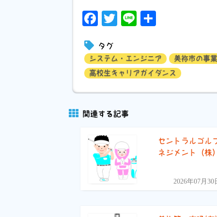
Facebook
Twitter
Line
共
有
タグ
システム・エンジニア
美祢市の事
高校生キャリアガイダンス
関連する記事
セントラルゴル
ネジメント（株
2026年07月30