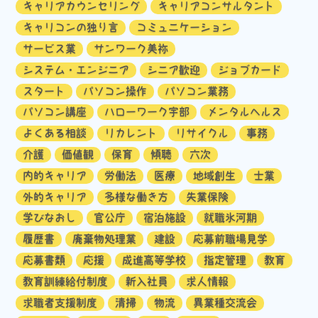
キャリアカウンセリング
キャリアコンサルタント
キャリコンの独り言
コミュニケーション
サービス業
サンワーク美祢
システム・エンジニア
シニア歓迎
ジョブカード
スタート
パソコン操作
パソコン業務
パソコン講座
ハローワーク宇部
メンタルヘルス
よくある相談
リカレント
リサイクル
事務
介護
価値観
保育
傾聴
六次
内的キャリア
労働法
医療
地域創生
士業
外的キャリア
多様な働き方
失業保険
学びなおし
官公庁
宿泊施設
就職氷河期
履歴書
廃棄物処理業
建設
応募前職場見学
応募書類
応援
成進高等学校
指定管理
教育
教育訓練給付制度
新入社員
求人情報
求職者支援制度
清掃
物流
異業種交流会