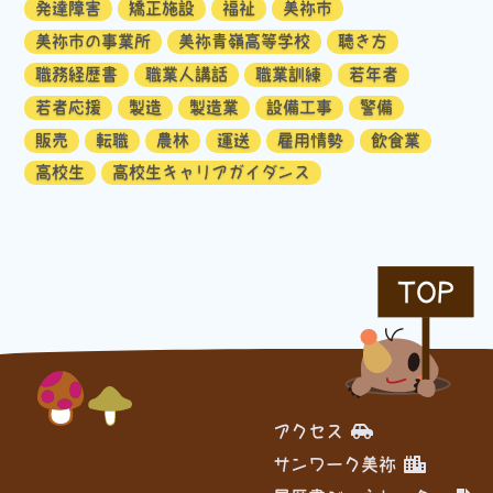
発達障害
矯正施設
福祉
美祢市
美祢市の事業所
美祢青嶺高等学校
聴き方
職務経歴書
職業人講話
職業訓練
若年者
若者応援
製造
製造業
設備工事
警備
販売
転職
農林
運送
雇用情勢
飲食業
高校生
高校生キャリアガイダンス
TOP
アクセス
サンワーク美祢