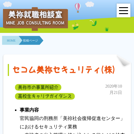
美祢就職相談室
MINE JOB CONSULTING ROOM
HOME
HOME
投稿ページ
事業所紹介
就職面接会
セコム美祢セキュリティ(株)
相談室とは？
2020年10
美祢市の事業所紹介
利用者の声
月21日
高校生キャリアガイダンス
地域連携事業
事業内容
官民協同の刑務所「美祢社会復帰促進センター」
求人情報検索
におけるセキュリティ業務
各種セミナー