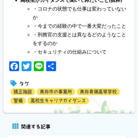
高校生がガイダンスで聞いてみたいこと(抜粋)
・コロナの状態でも仕事は変わっていない
か
・今までの経験の中で一番大変だったこと
・刑務官の支援とは異なるどのようなこと
をするのか
・セキュリティの仕組みについて
Facebook
Twitter
Line
共
有
タグ
矯正施設
美祢市の事業所
美祢青嶺高等学校
警備
高校生キャリアガイダンス
関連する記事