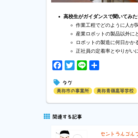
高校生がガイダンスで聞いてみた
作業工程でどのように人が
産業ロボットの製品以外に
ロボットの製造に何日かか
正社員の定着率とやりがい
Facebook
Twitter
Line
共
有
タグ
美祢市の事業所
美祢青嶺高等学校
関連する記事
セントラルゴル