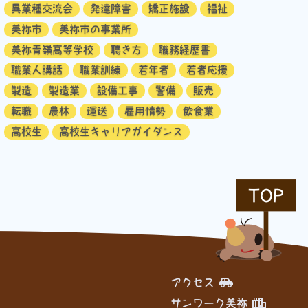
異業種交流会
発達障害
矯正施設
福祉
美祢市
美祢市の事業所
美祢青嶺高等学校
聴き方
職務経歴書
職業人講話
職業訓練
若年者
若者応援
製造
製造業
設備工事
警備
販売
転職
農林
運送
雇用情勢
飲食業
高校生
高校生キャリアガイダンス
TOP
アクセス
サンワーク美祢