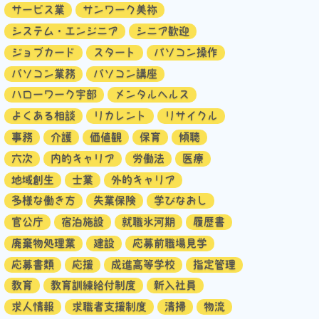
サービス業
サンワーク美祢
システム・エンジニア
シニア歓迎
ジョブカード
スタート
パソコン操作
パソコン業務
パソコン講座
ハローワーク宇部
メンタルヘルス
よくある相談
リカレント
リサイクル
事務
介護
価値観
保育
傾聴
六次
内的キャリア
労働法
医療
地域創生
士業
外的キャリア
多様な働き方
失業保険
学びなおし
官公庁
宿泊施設
就職氷河期
履歴書
廃棄物処理業
建設
応募前職場見学
応募書類
応援
成進高等学校
指定管理
教育
教育訓練給付制度
新入社員
求人情報
求職者支援制度
清掃
物流