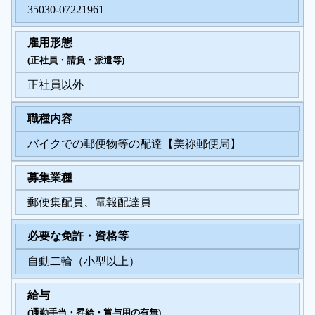
35030-07221961
履歴書ジェネレーター
雇用形態
(正社員・請負・派遣等)
正社員以外
職種内容
バイクでの郵便物等の配達【美祢郵便局】
募集業種
郵便集配員、電報配達員
必要な免許・資格等
自動二輪（小型以上）
給与
(通勤手当・昇給・賞与用の有無)