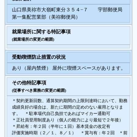
山口県美祢市大嶺町東分３５４−７ 宇部郵便局
第一集配営業部（美祢郵便局）
就業場所に関する特記事項
(就業場所の変更の範囲)
受動喫煙防止措置の状況
あり（屋内禁煙） 屋外に喫煙スペースがあります。
その他特記事項
(従事すべき業務の変更の範囲)
＊契約更新回数、通算契約期間の上限到達時において、勤務
成績良好の場合は、新たに期間の定めのない雇用となりま
す。 ＊駐車場代自己負担であればマイカー通勤可
＊正社員登用制度あり（個人の能力により最短で２年後）
＊昇給有：年２回（半年に１回）基本賃金の改定有
評価実施時期（２／１、８／１） ＊賞与有：年２回 ＊前