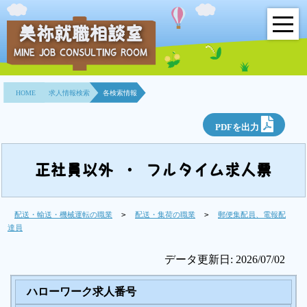
美祢就職相談室
MINE JOB CONSULTING ROOM
HOME
HOME
求人情報検索
各検索情報
事業所紹介
PDFを出力
就職面接会
相談室とは？
正社員以外 ・ フルタイム求人票
利用者の声
配送・輸送・機械運転の職業
>
配送・集荷の職業
>
郵便集配員、電報配
達員
地域連携事業
データ更新日: 2026/07/02
求人情報検索
ハローワーク求人番号
各種セミナー