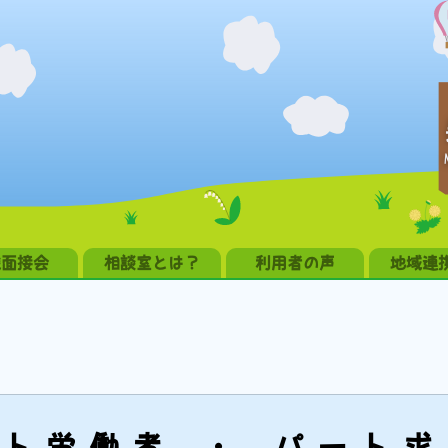
職面接会
相談室とは？
利用者の声
地域連
ト労働者 ・ パート