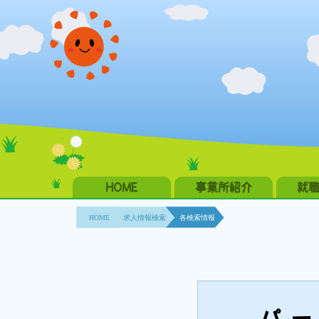
HOME
事業所紹介
就
HOME
求人情報検索
各検索情報
パー