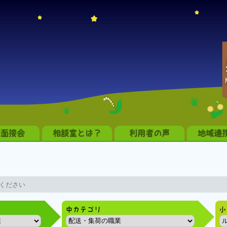
職面接会
相談室とは？
利用者の声
地域連
中カテゴリ
小