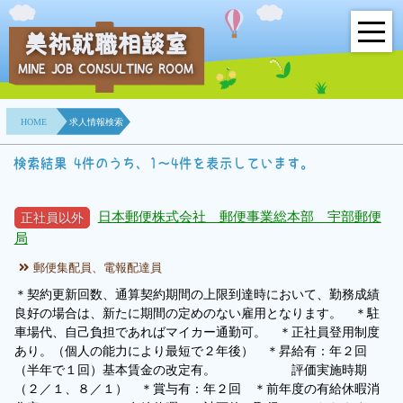
美祢就職相談室
MINE JOB CONSULTING ROOM
HOME
HOME
求人情報検索
事業所紹介
検索結果 4件のうち、1～4件を表示しています。
就職面接会
日本郵便株式会社 郵便事業総本部 宇部郵便
正社員以外
相談室とは？
局
利用者の声
郵便集配員、電報配達員
＊契約更新回数、通算契約期間の上限到達時において、勤務成績
地域連携事業
良好の場合は、新たに期間の定めのない雇用となります。 ＊駐
車場代、自己負担であればマイカー通勤可。 ＊正社員登用制度
あり。（個人の能力により最短で２年後） ＊昇給有：年２回
求人情報検索
（半年で１回）基本賃金の改定有。 評価実施時期
（２／１、８／１） ＊賞与有：年２回 ＊前年度の有給休暇消
各種セミナー