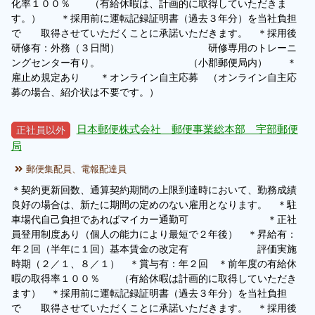
化率１００％ （有給休暇は、計画的に取得していただきま
す。） ＊採用前に運転記録証明書（過去３年分）を当社負担
履歴書ジェネレーター
で 取得させていただくことに承諾いただきます。 ＊採用後
研修有：外務（３日間） 研修専用のトレーニ
ングセンター有り。 （小郡郵便局内） ＊
雇止め規定あり ＊オンライン自主応募 （オンライン自主応
募の場合、紹介状は不要です。）
日本郵便株式会社 郵便事業総本部 宇部郵便
正社員以外
局
郵便集配員、電報配達員
＊契約更新回数、通算契約期間の上限到達時において、勤務成績
良好の場合は、新たに期間の定めのない雇用となります。 ＊駐
車場代自己負担であればマイカー通勤可 ＊正社
員登用制度あり（個人の能力により最短で２年後） ＊昇給有：
年２回（半年に１回）基本賃金の改定有 評価実施
時期（２／１、８／１） ＊賞与有：年２回 ＊前年度の有給休
暇の取得率１００％ （有給休暇は計画的に取得していただき
ます） ＊採用前に運転記録証明書（過去３年分）を当社負担
で 取得させていただくことに承諾いただきます。 ＊採用後