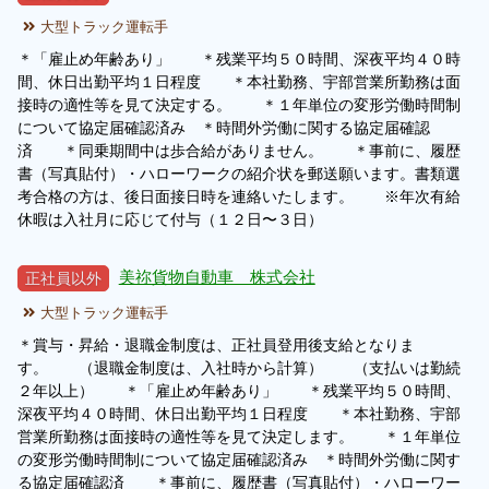
大型トラック運転手
履歴書ジェネレーター
＊「雇止め年齢あり」 ＊残業平均５０時間、深夜平均４０時
間、休日出勤平均１日程度 ＊本社勤務、宇部営業所勤務は面
接時の適性等を見て決定する。 ＊１年単位の変形労働時間制
について協定届確認済み ＊時間外労働に関する協定届確認
済 ＊同乗期間中は歩合給がありません。 ＊事前に、履歴
書（写真貼付）・ハローワークの紹介状を郵送願います。書類選
考合格の方は、後日面接日時を連絡いたします。 ※年次有給
休暇は入社月に応じて付与（１２日〜３日）
美祢貨物自動車 株式会社
正社員以外
大型トラック運転手
＊賞与・昇給・退職金制度は、正社員登用後支給となりま
す。 （退職金制度は、入社時から計算） （支払いは勤続
２年以上） ＊「雇止め年齢あり」 ＊残業平均５０時間、
深夜平均４０時間、休日出勤平均１日程度 ＊本社勤務、宇部
営業所勤務は面接時の適性等を見て決定します。 ＊１年単位
の変形労働時間制について協定届確認済み ＊時間外労働に関す
る協定届確認済 ＊事前に、履歴書（写真貼付）・ハローワー