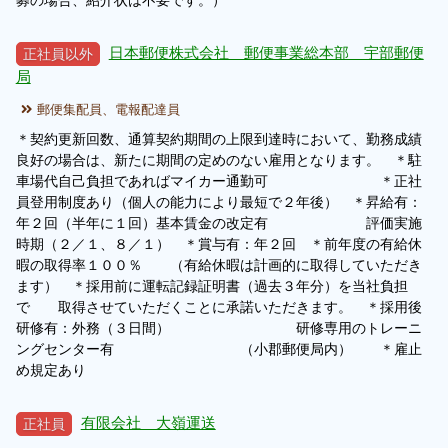
募の場合、紹介状は不要です。）
日本郵便株式会社 郵便事業総本部 宇部郵便
正社員以外
局
郵便集配員、電報配達員
＊契約更新回数、通算契約期間の上限到達時において、勤務成績
良好の場合は、新たに期間の定めのない雇用となります。 ＊駐
車場代自己負担であればマイカー通勤可 ＊正社
員登用制度あり（個人の能力により最短で２年後） ＊昇給有：
年２回（半年に１回）基本賃金の改定有 評価実施
時期（２／１、８／１） ＊賞与有：年２回 ＊前年度の有給休
暇の取得率１００％ （有給休暇は計画的に取得していただき
ます） ＊採用前に運転記録証明書（過去３年分）を当社負担
で 取得させていただくことに承諾いただきます。 ＊採用後
研修有：外務（３日間） 研修専用のトレーニ
ングセンター有 （小郡郵便局内） ＊雇止
め規定あり
有限会社 大嶺運送
正社員