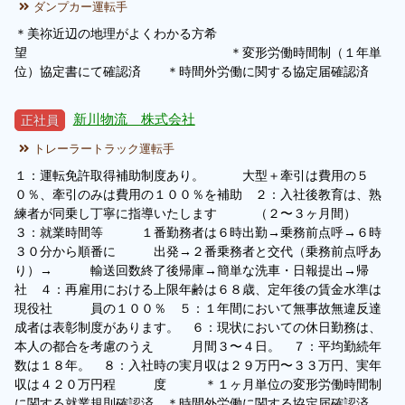
ダンプカー運転手
＊美祢近辺の地理がよくわかる方希
望 ＊変形労働時間制（１年単
位）協定書にて確認済 ＊時間外労働に関する協定届確認済
新川物流 株式会社
正社員
トレーラートラック運転手
１：運転免許取得補助制度あり。 大型＋牽引は費用の５
０％、牽引のみは費用の１００％を補助 ２：入社後教育は、熟
練者が同乗し丁寧に指導いたします （２〜３ヶ月間）
３：就業時間等 １番勤務者は６時出勤→乗務前点呼→６時
３０分から順番に 出発→２番乗務者と交代（乗務前点呼あ
り）→ 輸送回数終了後帰庫→簡単な洗車・日報提出→帰
社 ４：再雇用における上限年齢は６８歳、定年後の賃金水準は
現役社 員の１００％ ５：１年間において無事故無違反達
成者は表彰制度があります。 ６：現状においての休日勤務は、
本人の都合を考慮のうえ 月間３〜４日。 ７：平均勤続年
数は１８年。 ８：入社時の実月収は２９万円〜３３万円、実年
収は４２０万円程 度 ＊１ヶ月単位の変形労働時間制
に関する就業規則確認済 ＊時間外労働に関する協定届確認済