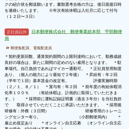
クの紹介状を郵送願います。書類選考合格の方は、後日面接日時
を連絡いたします。 ※年次有給休暇は入社月に応じて付与
（１２日〜３日）
日本郵便株式会社 郵便事業総本部 宇部郵便
正社員以外
局
郵便集配員、電報配達員
＊契約更新回数、通算契約期間の上限到達時において、勤務成績
良好の場合は、新たに期間の定めのない雇用となります。 ＊駐
車場代、自己負担であればマイカー通勤可。 ＊正社員登用制度
あり。（個人の能力により最短で２年後） ＊昇給有：年２回
（半年で１回）基本賃金の改定有。 評価実施時期
（２／１、８／１） ＊賞与有：年２回 ＊前年度の有給休暇消
化率１００％ （有給休暇は、計画的に取得していただきま
す。） ＊採用前に運転記録証明書（過去３年分）を当社負担
で 取得させていただくことに承諾いただきます。 ＊採用後
研修有：外務（３日間） 研修専用のトレーニ
ングセンター有り。 （小郡郵便局内） ＊
雇止め規定あり ＊オンライン自主応募 （オンライン自主応