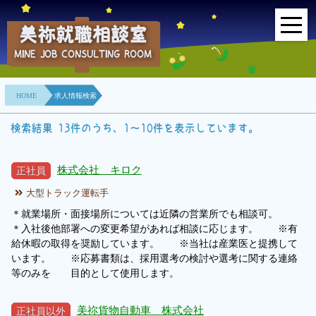
美祢就職相談室
MINE JOB CONSULTING ROOM
HOME
HOME
求人情報検索
事業所紹介
検索結果 13件のうち、1～10件を表示しています。
就職面接会
株式会社 キロク
正社員
相談室とは？
大型トラック運転手
利用者の声
＊就業場所・面接場所については近隣の営業所でも相談可。
＊入社後他部署への変更希望があれば相談に応じます。 ※有
地域連携事業
給休暇の取得を奨励しています。 ※当社は産業医と提携して
います。 ※応募書類は、採用選考の検討や選考に関する連絡
等のみを 目的として使用します。
求人情報検索
美祢貨物自動車 株式会社
正社員以外
各種セミナー