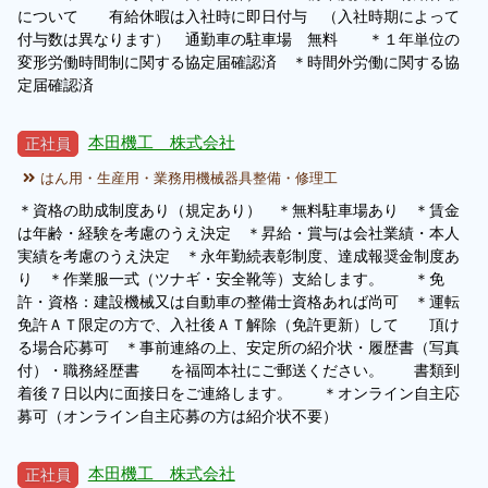
について 有給休暇は入社時に即日付与 （入社時期によって
付与数は異なります） 通勤車の駐車場 無料 ＊１年単位の
変形労働時間制に関する協定届確認済 ＊時間外労働に関する協
定届確認済
本田機工 株式会社
正社員
はん用・生産用・業務用機械器具整備・修理工
＊資格の助成制度あり（規定あり） ＊無料駐車場あり ＊賃金
は年齢・経験を考慮のうえ決定 ＊昇給・賞与は会社業績・本人
実績を考慮のうえ決定 ＊永年勤続表彰制度、達成報奨金制度あ
り ＊作業服一式（ツナギ・安全靴等）支給します。 ＊免
許・資格：建設機械又は自動車の整備士資格あれば尚可 ＊運転
免許ＡＴ限定の方で、入社後ＡＴ解除（免許更新）して 頂け
る場合応募可 ＊事前連絡の上、安定所の紹介状・履歴書（写真
付）・職務経歴書 を福岡本社にご郵送ください。 書類到
着後７日以内に面接日をご連絡します。 ＊オンライン自主応
募可（オンライン自主応募の方は紹介状不要）
本田機工 株式会社
正社員