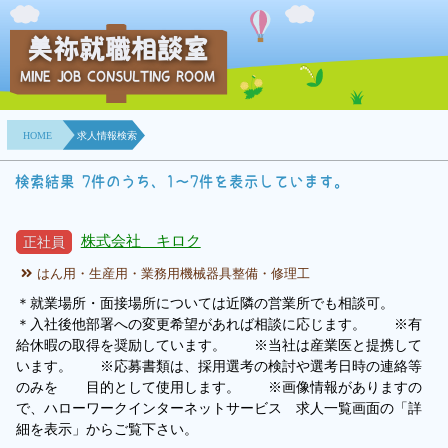
美祢就職相談室
MINE JOB CONSULTING ROOM
HOME
HOME
求人情報検索
事業所紹介
検索結果 7件のうち、1～7件を表示しています。
就職面接会
株式会社 キロク
正社員
相談室とは？
はん用・生産用・業務用機械器具整備・修理工
利用者の声
＊就業場所・面接場所については近隣の営業所でも相談可。
＊入社後他部署への変更希望があれば相談に応じます。 ※有
地域連携事業
給休暇の取得を奨励しています。 ※当社は産業医と提携して
います。 ※応募書類は、採用選考の検討や選考日時の連絡等
のみを 目的として使用します。 ※画像情報がありますの
求人情報検索
で、ハローワークインターネットサービス 求人一覧画面の「詳
細を表示」からご覧下さい。
各種セミナー