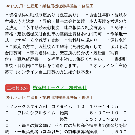
はん用・生産用・業務用機械器具整備・修理工
＊資格取得の助成制度あり（規定あり） ＊賃金は年齢・経験を
考慮のうえ決定 ＊昇給・賞与は会社業績・本人実績を考慮のう
え決定 ＊永年勤続表彰制度、達成報奨金制度有あり ＊免許・
資格：建設機械又は自動車の整備士資格あれば尚可 ＊作業服一
式（ツナギ・安全靴等）支給 ＊無料駐車場あり ＊運転免許
ＡＴ限定の方で、入社後ＡＴ解除（免許更新）して 頂ける場
合応募可 ＊事前連絡の上、安定所の紹介状・履歴書（写真
付）・職務経歴書 を福岡本社にご郵送ください。 書類到
着後７日以内に面接日をご連絡します。 ＊オンライン自主応
募可（オンライン自主応募の方は紹介状不要）
横浜機工テクノ 株式会社
正社員以外
はん用・生産用・業務用機械器具整備・修理工
・フレックスタイム制 コアタイム １０：１０〜１４：５
０ フレキシブルタイム 始業 ６：００〜１０：０
０ 終業 １５：００〜２０：０
０ ・毎月の賃金額は、今年度の新規高卒採用者の賃金額を記
載 ・一般労働者（新卒以外）の前年度昇給実績 １１，５００