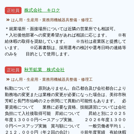
株式会社 キロク
正社員
履歴書ジェネレーター
はん用・生産用・業務用機械器具整備・修理工
＊就業場所・面接場所については近隣の営業所でも相談可。
＊入社後他部署への変更希望があれば相談に応じます。 ※有
給休暇の取得を奨励しています。 ※当社は産業医と提携して
います。 ※応募書類は、採用選考の検討や選考日時の連絡等
のみを 目的として使用します。
秋芳鉱業 株式会社
正社員
はん用・生産用・業務用機械器具整備・修理工
転勤について 原則ありません。自己都合及び会社都合により
勤務地の変更または業種の変更が必要になった場合は、美祢市秋
芳町と長門市仙崎の２か所間にて異動の可能性もあります。 必
要資格について 業務に必要な資格、技能講習については会社
負担にて入社後取得可能 昇給について 昇給と別に２０２５
年度１３０００円ベースアップ実施、 ２０２６年度１３００
０円ベースアップ実施 賞与額について 一般労働者平均１，
２１２，０００円（年２回の合計） ※前年度実績 有給休暇