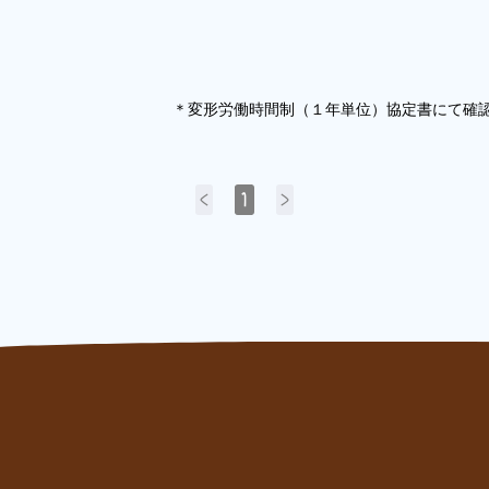
り ＊変形労働時間制（１年単位）協定書にて確認済 
<
1
>