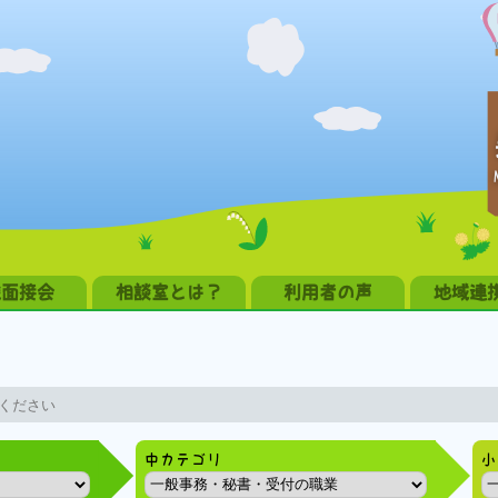
職面接会
相談室とは？
利用者の声
地域連
中カテゴリ
小