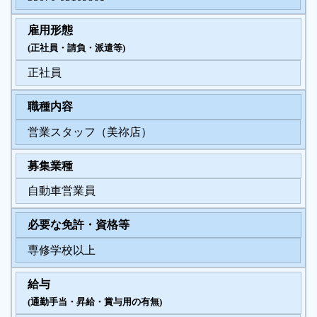
雇用形態
履歴書ジェネレーター
(正社員・請負・派遣等)
正社員
職種内容
営業スタッフ（美祢店）
募集業種
自動車営業員
必要な免許・資格等
専修学校以上
給与
(通勤手当・昇給・賞与用の有無)