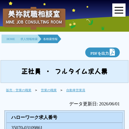
美祢就職相談室
MINE JOB CONSULTING ROOM
HOME
HOME
求人情報検索
各検索情報
事業所紹介
PDFを出力
就職面接会
相談室とは？
正社員 ・ フルタイム求人票
利用者の声
販売・営業の職業
>
営業の職業
>
自動車営業員
地域連携事業
データ更新日: 2026/06/01
求人情報検索
ハローワーク求人番号
35070-03109861
各種セミナー