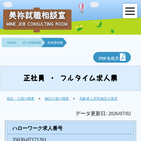
美祢就職相談室
MINE JOB CONSULTING ROOM
HOME
HOME
求人情報検索
各検索情報
事業所紹介
PDFを出力
就職面接会
相談室とは？
正社員 ・ フルタイム求人票
利用者の声
福祉・介護の職業
>
施設介護の職業
>
高齢者入所型施設介護員
地域連携事業
データ更新日: 2026/07/02
求人情報検索
ハローワーク求人番号
35030-07171261
各種セミナー