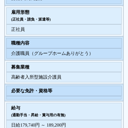
雇用形態
履歴書ジェネレーター
(正社員・請負・派遣等)
正社員
職種内容
介護職員（グループホームありがとう）
募集業種
高齢者入所型施設介護員
必要な免許・資格等
給与
(通勤手当・昇給・賞与用の有無)
日給179,740円 ～ 189,200円