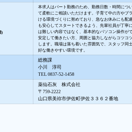
本求人はパート勤務のため、勤務日数・時間につ
て柔軟にご相談いただけます。子育て中の方やブ
ける環境づくりに努めており、急なお休みにも配
も安心してスタートできるよう、先輩社員が丁寧
は難しい内容ではなく、基本的なパソコン操作が
)
安定して働きたい方、周囲と協力しながらコツコ
します。職場は落ち着いた雰囲気で、スタッフ同
好な働きやすい環境です。
総務課
小川 淳司
TEL 0837-52-1458
薬仙石灰 株式会社
〒759-2222
山口県美祢市伊佐町伊佐３３６２番地