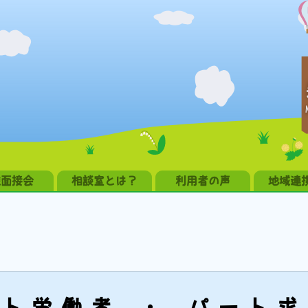
職面接会
相談室とは？
利用者の声
地域連
ト労働者 ・ パート