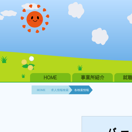
HOME
事業所紹介
就
HOME
求人情報検索
各検索情報
パー