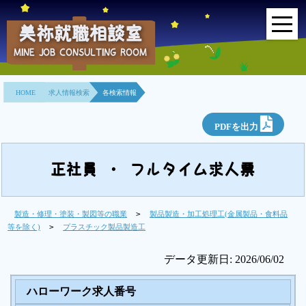
美祢就職相談室
MINE JOB CONSULTING ROOM
HOME
HOME
求人情報検索
各検索情報
事業所紹介
PDFを出力
就職面接会
相談室とは？
正社員 ・ フルタイム求人票
利用者の声
製造・修理・塗装・製図等の職業
>
製品製造・加工処理工(金属製品・食料品
等を除く)
>
プラスチック製品製造工
地域連携事業
データ更新日: 2026/06/02
求人情報検索
ハローワーク求人番号
各種セミナー