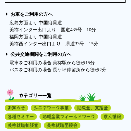
お車をご利用の方へ
広島方面より 中国縦貫道
美祢インター出口より 国道435号 10分
福岡方面より 中国縦貫道
美祢西インター出口より 県道33号 15分
公共交通機関をご利用の方へ
電車をご利用の場合 美祢駅から徒歩15分
バスをご利用の場合 長ケ坪停留所から徒歩2分
カテゴリー一覧
お知らせ
シニアワーク事業
助成金、支援金
各種セミナー
地域産業フィールドワーク
求人情報
美祢就職相談室
美祢就職面接会