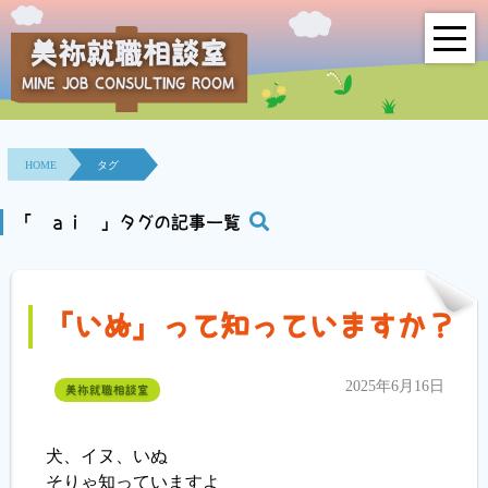
美祢就職相談室
MINE JOB CONSULTING ROOM
HOME
事業所紹介
HOME
タグ
就職面接会
「 ａｉ 」タグの記事一覧
相談室とは？
「いぬ」って知っていますか？
利用者の声
地域連携事業
2025年6月16日
美祢就職相談室
求人情報検索
犬、イヌ、いぬ
そりゃ知っていますよ
各種セミナー