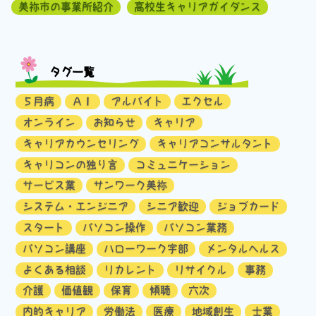
美祢市の事業所紹介
高校生キャリアガイダンス
タグ一覧
５月病
ＡＩ
アルバイト
エクセル
オンライン
お知らせ
キャリア
キャリアカウンセリング
キャリアコンサルタント
キャリコンの独り言
コミュニケーション
サービス業
サンワーク美祢
システム・エンジニア
シニア歓迎
ジョブカード
スタート
パソコン操作
パソコン業務
パソコン講座
ハローワーク宇部
メンタルヘルス
よくある相談
リカレント
リサイクル
事務
介護
価値観
保育
傾聴
六次
内的キャリア
労働法
医療
地域創生
士業