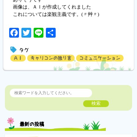
画像は、ＡＩが作成してくれました
これについては楽観主義です。(〃艸〃)
Facebook
Twitter
Line
共
有
タグ
ＡＩ
キャリコンの独り言
コミュニケーション
検索
最新の投稿