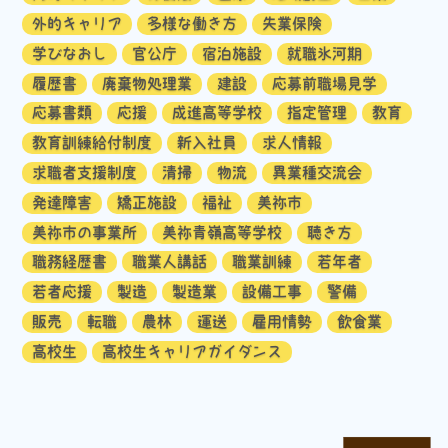
外的キャリア
多様な働き方
失業保険
学びなおし
官公庁
宿泊施設
就職氷河期
履歴書
廃棄物処理業
建設
応募前職場見学
応募書類
応援
成進高等学校
指定管理
教育
教育訓練給付制度
新入社員
求人情報
求職者支援制度
清掃
物流
異業種交流会
発達障害
矯正施設
福祉
美祢市
美祢市の事業所
美祢青嶺高等学校
聴き方
職務経歴書
職業人講話
職業訓練
若年者
若者応援
製造
製造業
設備工事
警備
販売
転職
農林
運送
雇用情勢
飲食業
高校生
高校生キャリアガイダンス