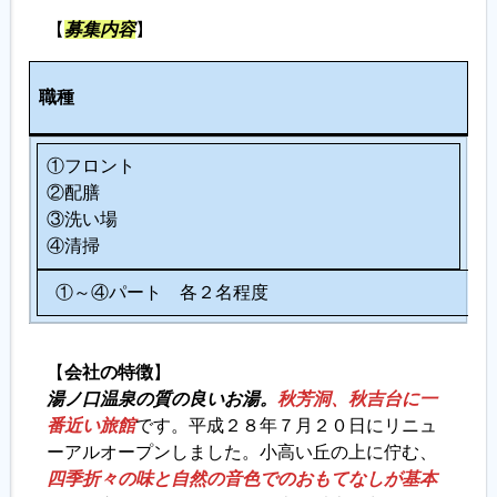
【
募集内容
】
履歴書ジェネレーター
人
職種
数
①フロント
②配膳
③洗い場
④清掃
①～④パート 各２名程度
【
会社の特徴
】
湯ノ口温泉の質の良いお湯。
秋芳洞、秋吉台に一
番近い旅館
です。平成２８年７月２０日にリニュ
ーアルオープンしました。小高い丘の上に佇む、
四季折々の味と自然の音色でのおもてなしが基本