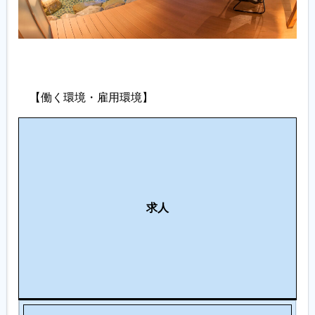
【働く環境・雇用環境】
職
場
環
働
就
境
き
業
・
求人
や
時
設
す
間
備
さ
・
服
装