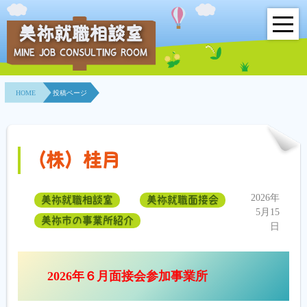
美祢就職相談室
MINE JOB CONSULTING ROOM
HOME
HOME
投稿ページ
事業所紹介
就職面接会
（株）桂月
相談室とは？
2026年
美祢就職相談室
美祢就職面接会
利用者の声
5月15
美祢市の事業所紹介
日
地域連携事業
求人情報検索
2026年６月面接会参加事業所
各種セミナー