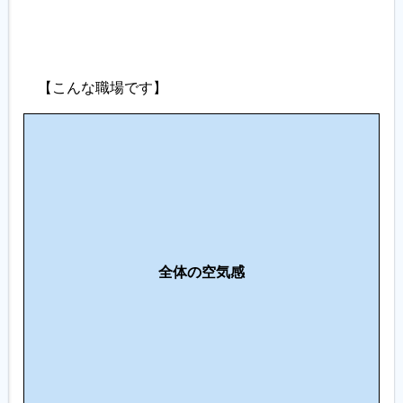
【こんな職場です】
人
間
関
係
・
コ
働
ミ
全体の空気感
き
ュ
方
ニ
ケ
ー
シ
ョ