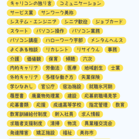
キャリコンの独り言
コミュニケーション
サービス業
サンワーク美祢
システム・エンジニア
シニア歓迎
ジョブカード
スタート
パソコン操作
パソコン業務
パソコン講座
ハローワーク宇部
メンタルヘルス
よくある相談
リカレント
リサイクル
事務
介護
価値観
保育
傾聴
六次
内的キャリア
労働法
医療
地域創生
士業
外的キャリア
多様な働き方
失業保険
学びなおし
官公庁
宿泊施設
就職氷河期
履歴書
廃棄物処理業
建設
応募前職場見学
応募書類
応援
成進高等学校
指定管理
教育
教育訓練給付制度
新入社員
求人情報
求職者支援制度
清掃
物流
異業種交流会
発達障害
矯正施設
福祉
美祢市