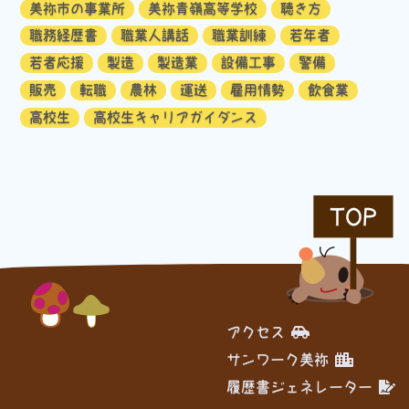
美祢市の事業所
美祢青嶺高等学校
聴き方
職務経歴書
職業人講話
職業訓練
若年者
若者応援
製造
製造業
設備工事
警備
販売
転職
農林
運送
雇用情勢
飲食業
高校生
高校生キャリアガイダンス
TOP
アクセス
サンワーク美祢
履歴書ジェネレーター