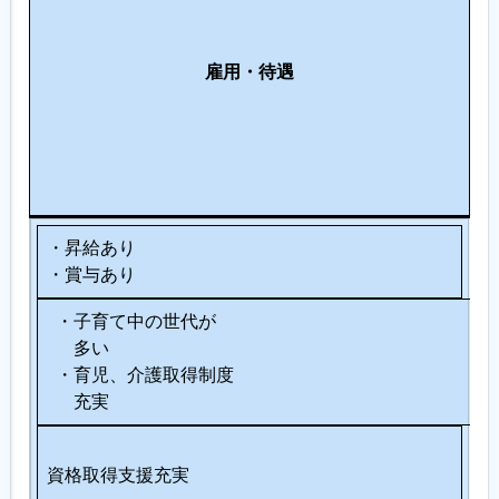
や
環
す
支
境
さ
援
・
雇用
・待遇
制
制
設
度
度
備
の
・
充
服
実
装
・昇給あり
・賞与あり
・子育て中の世代が
多い
・育児、介護取得制度
充実
資格取得支援充実