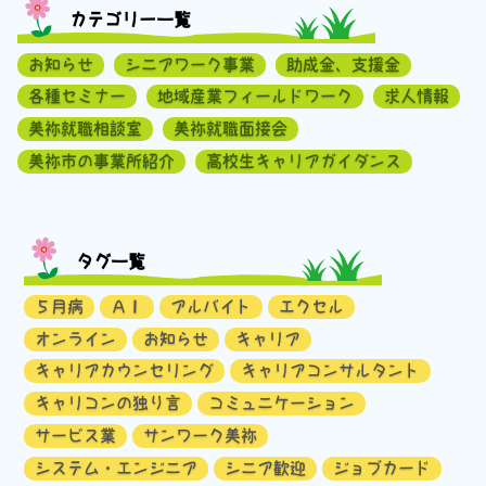
カテゴリー一覧
お知らせ
シニアワーク事業
助成金、支援金
各種セミナー
地域産業フィールドワーク
求人情報
美祢就職相談室
美祢就職面接会
美祢市の事業所紹介
高校生キャリアガイダンス
タグ一覧
５月病
ＡＩ
アルバイト
エクセル
オンライン
お知らせ
キャリア
キャリアカウンセリング
キャリアコンサルタント
キャリコンの独り言
コミュニケーション
サービス業
サンワーク美祢
システム・エンジニア
シニア歓迎
ジョブカード