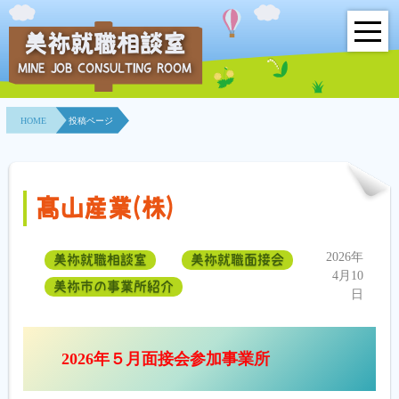
美祢就職相談室
MINE JOB CONSULTING ROOM
HOME
HOME
投稿ページ
事業所紹介
就職面接会
髙山産業(株)
相談室とは？
2026年
美祢就職相談室
美祢就職面接会
利用者の声
4月10
美祢市の事業所紹介
日
地域連携事業
求人情報検索
2026年５月面接会参加事業所
各種セミナー