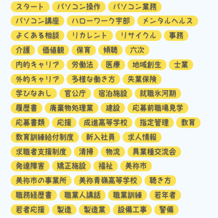
スタート
パソコン操作
パソコン業務
パソコン講座
ハローワーク宇部
メンタルヘルス
よくある相談
リカレント
リサイクル
事務
介護
価値観
保育
傾聴
六次
内的キャリア
労働法
医療
地域創生
士業
外的キャリア
多様な働き方
失業保険
学びなおし
官公庁
宿泊施設
就職氷河期
履歴書
廃棄物処理業
建設
応募前職場見学
応募書類
応援
成進高等学校
指定管理
教育
教育訓練給付制度
新入社員
求人情報
求職者支援制度
清掃
物流
異業種交流会
発達障害
矯正施設
福祉
美祢市
美祢市の事業所
美祢青嶺高等学校
聴き方
職務経歴書
職業人講話
職業訓練
若年者
若者応援
製造
製造業
設備工事
警備