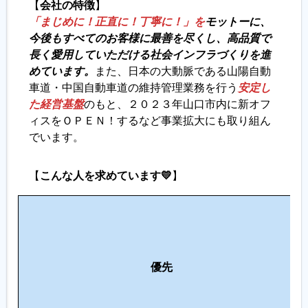
【
会社の特徴
】
「まじめに！正直に！丁寧に！」を
モットーに、
今後もすべてのお客様に最善を尽くし、高品質で
長く愛用していただける社会インフラづくりを進
めています。
また、日本の大動脈である山陽自動
車道・中国自動車道の維持管理業務を行う
安定し
た経営基盤
のもと、２０２３年山口市内に新オフ
ィスをＯＰＥＮ！するなど事業拡大にも取り組ん
でいます。
【
こんな人を求めています💛
】
優先