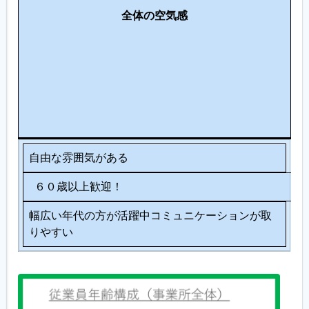
求
ミ
全体の空気感
人
ュ
ニ
ケ
ー
シ
ョ
ン
自由な雰囲気がある
６０歳以上歓迎！
幅広い年代の方が活躍中コミュニケーションが取
りやすい