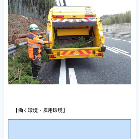
【働く環境・雇用環境】
働
職
き
場