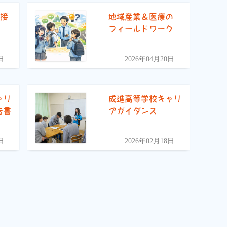
面接
地域産業＆医療の
フィールドワーク
日
2026年04月20日
ャリ
成進高等学校キャリ
告書
アガイダンス
日
2026年02月18日