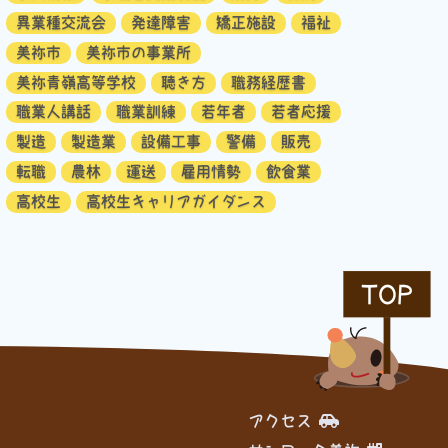
異業種交流会
発達障害
矯正施設
福祉
美祢市
美祢市の事業所
美祢青嶺高等学校
聴き方
職務経歴書
職業人講話
職業訓練
若年者
若者応援
製造
製造業
設備工事
警備
販売
転職
農林
運送
雇用情勢
飲食業
高校生
高校生キャリアガイダンス
TOP
アクセス