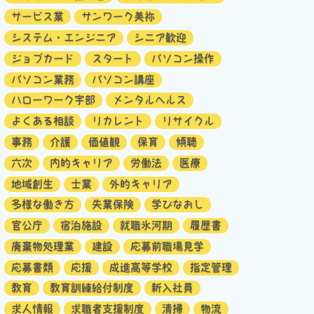
サービス業
サンワーク美祢
システム・エンジニア
シニア歓迎
ジョブカード
スタート
パソコン操作
パソコン業務
パソコン講座
ハローワーク宇部
メンタルヘルス
よくある相談
リカレント
リサイクル
事務
介護
価値観
保育
傾聴
六次
内的キャリア
労働法
医療
地域創生
士業
外的キャリア
多様な働き方
失業保険
学びなおし
官公庁
宿泊施設
就職氷河期
履歴書
廃棄物処理業
建設
応募前職場見学
応募書類
応援
成進高等学校
指定管理
教育
教育訓練給付制度
新入社員
求人情報
求職者支援制度
清掃
物流