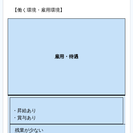
【働く環境・雇用環境】
職
場
環
働
支
境
き
援
・
雇用
・待遇
や
制
設
す
度
備
さ
・
服
装
・昇給あり
・賞与あり
残業が少ない