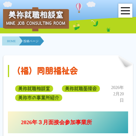
美祢就職相談室
MINE JOB CONSULTING ROOM
HOME
HOME
投稿ページ
事業所紹介
就職面接会
（福）同朋福祉会
相談室とは？
2026年
美祢就職相談室
美祢就職面接会
利用者の声
2月20
美祢市の事業所紹介
日
地域連携事業
求人情報検索
2026年３月面接会参加事業所
各種セミナー