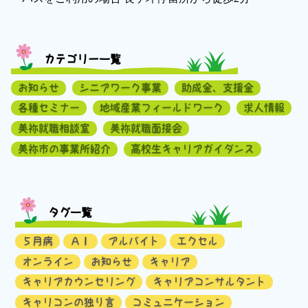
カテゴリー一覧
お知らせ
シニアワーク事業
助成金、支援金
各種セミナー
地域産業フィールドワーク
求人情報
美祢就職相談室
美祢就職面接会
美祢市の事業所紹介
高校生キャリアガイダンス
タグ一覧
５月病
ＡＩ
アルバイト
エクセル
オンライン
お知らせ
キャリア
キャリアカウンセリング
キャリアコンサルタント
キャリコンの独り言
コミュニケーション