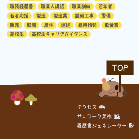
職務経歴書
職業人講話
職業訓練
若年者
若者応援
製造
製造業
設備工事
警備
販売
転職
農林
運送
雇用情勢
飲食業
高校生
高校生キャリアガイダンス
TOP
アクセス
サンワーク美祢
履歴書ジェネレーター