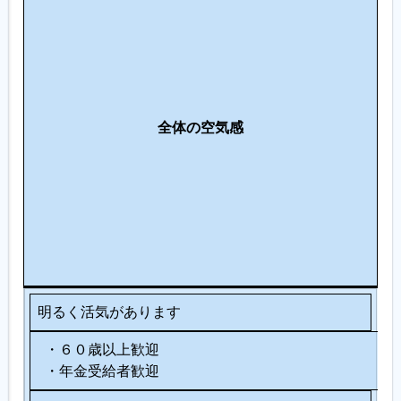
間
関
係
・
コ
求
ミ
全体の空気感
人
ュ
ニ
ケ
ー
シ
ョ
ン
明るく活気があります
・６０歳以上歓迎
・年金受給者歓迎