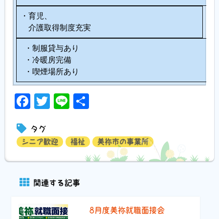
・育児、
介護取得制度充実
・制服貸与あり
・冷暖房完備
・喫煙場所あり
Facebook
Twitter
Line
共
有
タグ
シニア歓迎
福祉
美祢市の事業所
関連する記事
8月度美祢就職面接会