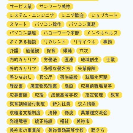
サービス業
サンワーク美祢
システム・エンジニア
シニア歓迎
ジョブカード
スタート
パソコン操作
パソコン業務
パソコン講座
ハローワーク宇部
メンタルヘルス
よくある相談
リカレント
リサイクル
事務
介護
価値観
保育
傾聴
六次
内的キャリア
労働法
医療
地域創生
士業
外的キャリア
多様な働き方
失業保険
学びなおし
官公庁
宿泊施設
就職氷河期
履歴書
廃棄物処理業
建設
応募前職場見学
応募書類
応援
成進高等学校
指定管理
教育
教育訓練給付制度
新入社員
求人情報
求職者支援制度
清掃
物流
異業種交流会
発達障害
矯正施設
福祉
美祢市
美祢市の事業所
美祢青嶺高等学校
聴き方