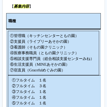
【
募集内容
】
履歴書ジェネレーター
人
職種
数
①管理職（キッチンセンターともの園）
②支援員（ライブリーあそかの園）
③看護師（そもの園クリニック）
④医療事務職員（ともの園クリニック）
⑤相談支援専門員（総合相談支援センターみね）
⑥生活支援員（MINEあそかの園）
⑦宿直員（Gracefulめぐみの園）
①フルタイム １名
②フルタイム ３名
③フルタイム １名
④フルタイム １名
⑤フルタイム １名