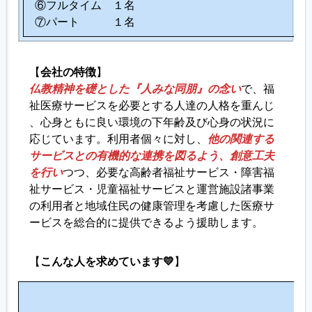
⑥フルタイム １名
⑦パート １名
【
会社の特徴
】
仏教精神を礎とした『人みな同朋』の念い
で、福
祉医療サービスを必要とする人達の人格を重んじ
、心身ともに良い環境の下年齢及び心身の状況に
応じています。利用者個々に対し、
他の関連する
サービスとの有機的な連携を図るよう、創意工夫
を行い
つつ、必要な高齢者福祉サービス・障害福
祉サービス・児童福祉サービスと運営施設諸事業
の利用者と地域住民の健康管理を考慮した医療サ
ービスを総合的に提供できるよう援助します。
【
こんな人を求めています💛
】