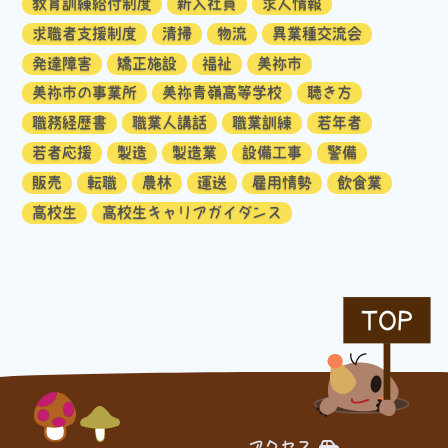
教育訓練給付制度
新入社員
求人情報
求職者支援制度
清掃
物流
異業種交流会
発達障害
矯正施設
福祉
美祢市
美祢市の事業所
美祢青嶺高等学校
聴き方
職務経歴書
職業人講話
職業訓練
若年者
若者応援
製造
製造業
設備工事
警備
販売
転職
農林
運送
雇用情勢
飲食業
高校生
高校生キャリアガイダンス
TOP
アクセス