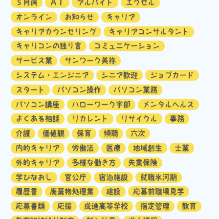
５月病
ＡＩ
アルバイト
エクセル
オンライン
お知らせ
キャリア
キャリアカウンセリング
キャリアコンサルタント
キャリコンの独り言
コミュニケーション
サービス業
サンワーク美祢
システム・エンジニア
シニア歓迎
ジョブカード
スタート
パソコン操作
パソコン業務
パソコン講座
ハローワーク宇部
メンタルヘルス
よくある相談
リカレント
リサイクル
事務
介護
価値観
保育
傾聴
六次
内的キャリア
労働法
医療
地域創生
士業
外的キャリア
多様な働き方
失業保険
学びなおし
官公庁
宿泊施設
就職氷河期
履歴書
廃棄物処理業
建設
応募前職場見学
応募書類
応援
成進高等学校
指定管理
教育