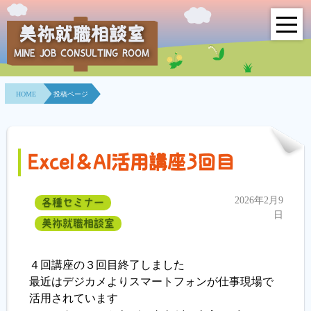
美祢就職相談室
MINE JOB CONSULTING ROOM
HOME
HOME
投稿ページ
事業所紹介
就職面接会
Excel＆AI活用講座3回目
相談室とは？
2026年2月9
各種セミナー
利用者の声
日
美祢就職相談室
地域連携事業
４回講座の３回目終了しました
求人情報検索
最近はデジカメよりスマートフォンが仕事現場で
活用されています
各種セミナー