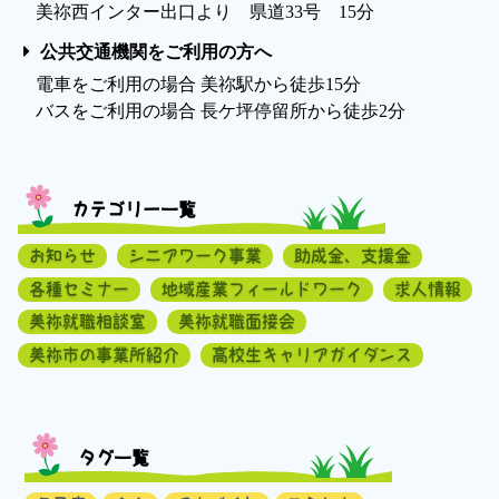
美祢西インター出口より 県道33号 15分
公共交通機関をご利用の方へ
電車をご利用の場合 美祢駅から徒歩15分
バスをご利用の場合 長ケ坪停留所から徒歩2分
カテゴリー一覧
お知らせ
シニアワーク事業
助成金、支援金
各種セミナー
地域産業フィールドワーク
求人情報
美祢就職相談室
美祢就職面接会
美祢市の事業所紹介
高校生キャリアガイダンス
タグ一覧