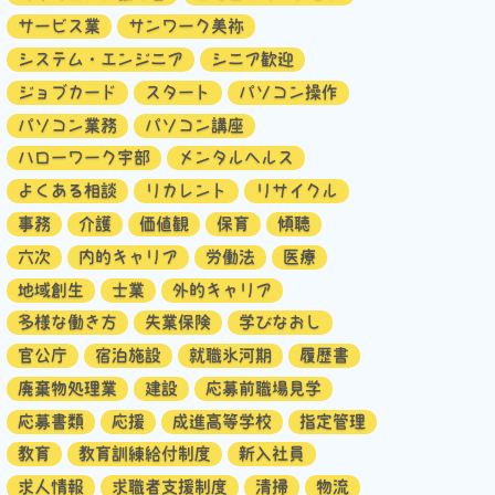
サービス業
サンワーク美祢
システム・エンジニア
シニア歓迎
ジョブカード
スタート
パソコン操作
パソコン業務
パソコン講座
ハローワーク宇部
メンタルヘルス
よくある相談
リカレント
リサイクル
事務
介護
価値観
保育
傾聴
六次
内的キャリア
労働法
医療
地域創生
士業
外的キャリア
多様な働き方
失業保険
学びなおし
官公庁
宿泊施設
就職氷河期
履歴書
廃棄物処理業
建設
応募前職場見学
応募書類
応援
成進高等学校
指定管理
教育
教育訓練給付制度
新入社員
求人情報
求職者支援制度
清掃
物流