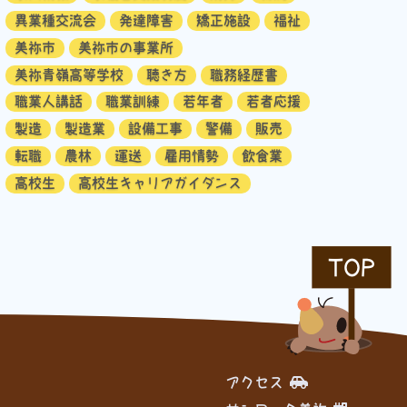
異業種交流会
発達障害
矯正施設
福祉
美祢市
美祢市の事業所
美祢青嶺高等学校
聴き方
職務経歴書
職業人講話
職業訓練
若年者
若者応援
製造
製造業
設備工事
警備
販売
転職
農林
運送
雇用情勢
飲食業
高校生
高校生キャリアガイダンス
TOP
アクセス