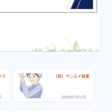
フマ
（株）サンエイ興業
）
日
2026年07月21日