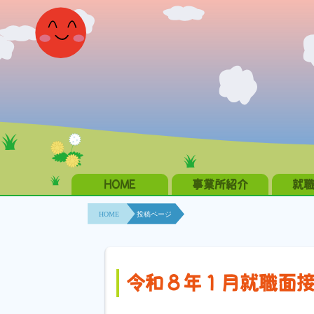
HOME
事業所紹介
就
HOME
投稿ページ
令和８年１月就職面