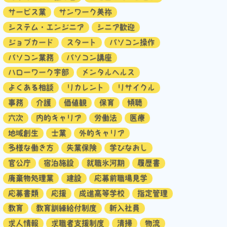
サービス業
サンワーク美祢
システム・エンジニア
シニア歓迎
ジョブカード
スタート
パソコン操作
パソコン業務
パソコン講座
ハローワーク宇部
メンタルヘルス
よくある相談
リカレント
リサイクル
事務
介護
価値観
保育
傾聴
六次
内的キャリア
労働法
医療
地域創生
士業
外的キャリア
多様な働き方
失業保険
学びなおし
官公庁
宿泊施設
就職氷河期
履歴書
廃棄物処理業
建設
応募前職場見学
応募書類
応援
成進高等学校
指定管理
教育
教育訓練給付制度
新入社員
求人情報
求職者支援制度
清掃
物流