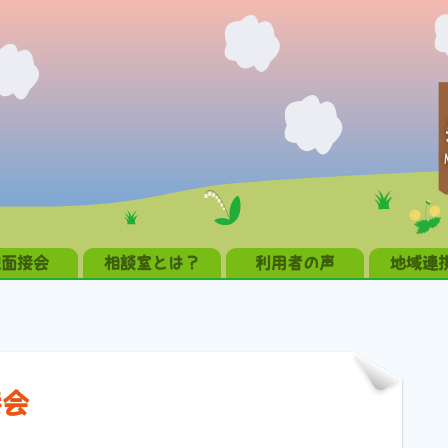
職面接会
相談室とは？
利用者の声
地域連
接会