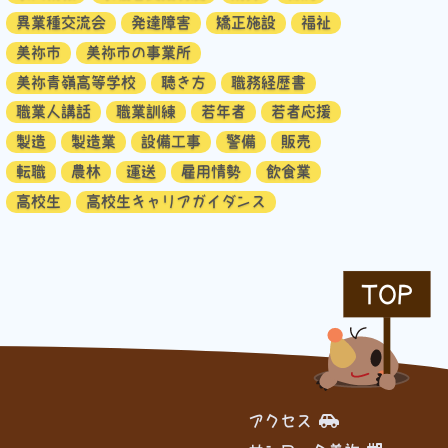
異業種交流会
発達障害
矯正施設
福祉
美祢市
美祢市の事業所
美祢青嶺高等学校
聴き方
職務経歴書
職業人講話
職業訓練
若年者
若者応援
製造
製造業
設備工事
警備
販売
転職
農林
運送
雇用情勢
飲食業
高校生
高校生キャリアガイダンス
TOP
アクセス