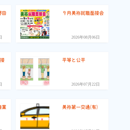
野田
９月美祢就職面接会
）
日
2026年08月06日
面接
平等と公平
日
2026年07月22日
興業
美祢第一交通(有)