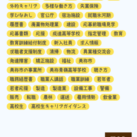
外的キャリア
多様な働き方
失業保険
学びなおし
官公庁
宿泊施設
就職氷河期
履歴書
廃棄物処理業
建設
応募前職場見学
応募書類
応援
成進高等学校
指定管理
教育
教育訓練給付制度
新入社員
求人情報
求職者支援制度
清掃
物流
異業種交流会
発達障害
矯正施設
福祉
美祢市
美祢市の事業所
美祢青嶺高等学校
聴き方
職務経歴書
職業人講話
職業訓練
若年者
若者応援
製造
製造業
設備工事
警備
販売
転職
農林
運送
雇用情勢
飲食業
高校生
高校生キャリアガイダンス