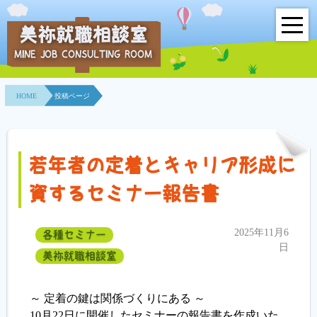
美祢就職相談室
MINE JOB CONSULTING ROOM
HOME
HOME
投稿ページ
事業所紹介
就職面接会
若年者の定着とキャリア形成に
相談室とは？
資するセミナー報告書
利用者の声
2025年11月6
各種セミナー
地域連携事業
日
美祢就職相談室
求人情報検索
～ 定着の鍵は関係づくりにある ～
10月22日に開催したセミナーの報告書を作成いた
各種セミナー