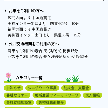
お車をご利用の方へ
広島方面より 中国縦貫道
美祢インター出口より 国道435号 10分
福岡方面より 中国縦貫道
美祢西インター出口より 県道33号 15分
公共交通機関をご利用の方へ
電車をご利用の場合 美祢駅から徒歩15分
バスをご利用の場合 長ケ坪停留所から徒歩2分
カテゴリー一覧
お知らせ
シニアワーク事業
助成金、支援金
各種セミナー
地域産業フィールドワーク
求人情報
美祢就職相談室
美祢就職面接会