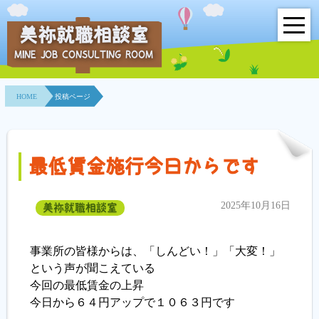
美祢就職相談室
MINE JOB CONSULTING ROOM
HOME
HOME
投稿ページ
事業所紹介
就職面接会
最低賃金施行今日からです
相談室とは？
2025年10月16日
美祢就職相談室
利用者の声
地域連携事業
事業所の皆様からは、「しんどい！」「大変！」
という声が聞こえている
求人情報検索
今回の最低賃金の上昇
今日から６４円アップで１０６３円です
各種セミナー