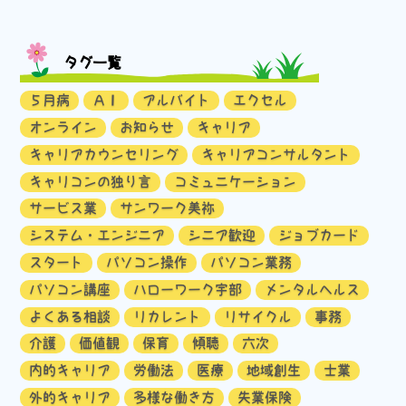
タグ一覧
５月病
ＡＩ
アルバイト
エクセル
オンライン
お知らせ
キャリア
キャリアカウンセリング
キャリアコンサルタント
キャリコンの独り言
コミュニケーション
サービス業
サンワーク美祢
システム・エンジニア
シニア歓迎
ジョブカード
スタート
パソコン操作
パソコン業務
パソコン講座
ハローワーク宇部
メンタルヘルス
よくある相談
リカレント
リサイクル
事務
介護
価値観
保育
傾聴
六次
内的キャリア
労働法
医療
地域創生
士業
外的キャリア
多様な働き方
失業保険