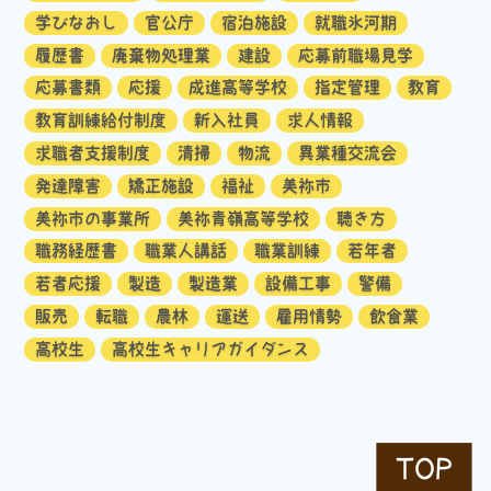
学びなおし
官公庁
宿泊施設
就職氷河期
履歴書
廃棄物処理業
建設
応募前職場見学
応募書類
応援
成進高等学校
指定管理
教育
教育訓練給付制度
新入社員
求人情報
求職者支援制度
清掃
物流
異業種交流会
発達障害
矯正施設
福祉
美祢市
美祢市の事業所
美祢青嶺高等学校
聴き方
職務経歴書
職業人講話
職業訓練
若年者
若者応援
製造
製造業
設備工事
警備
販売
転職
農林
運送
雇用情勢
飲食業
高校生
高校生キャリアガイダンス
TOP