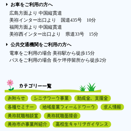
お車をご利用の方へ
広島方面より 中国縦貫道
美祢インター出口より 国道435号 10分
福岡方面より 中国縦貫道
美祢西インター出口より 県道33号 15分
公共交通機関をご利用の方へ
電車をご利用の場合 美祢駅から徒歩15分
バスをご利用の場合 長ケ坪停留所から徒歩2分
カテゴリー一覧
お知らせ
シニアワーク事業
助成金、支援金
各種セミナー
地域産業フィールドワーク
求人情報
美祢就職相談室
美祢就職面接会
美祢市の事業所紹介
高校生キャリアガイダンス