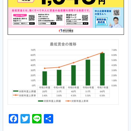
Facebook
Twitter
Line
共
有