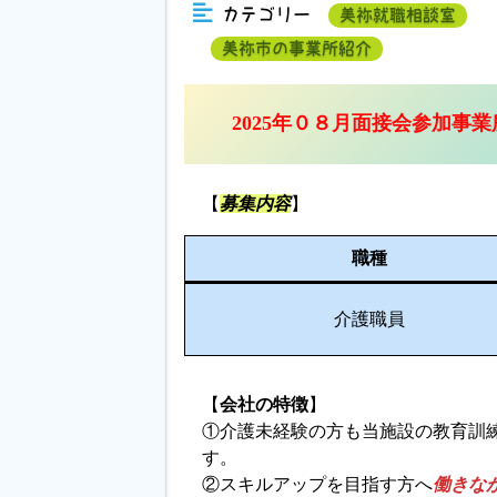
カテゴリー
美祢就職相談室
美祢市の事業所紹介
2025年０８月面接会参加事業
【
募集内容
】
職種
介護職員
【
会社の特徴
】
①介護未経験の方も当施設の教育訓
す。
②スキルアップを目指す方へ
働きな