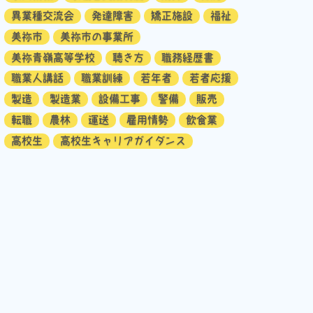
異業種交流会
発達障害
矯正施設
福祉
美祢市
美祢市の事業所
美祢青嶺高等学校
聴き方
職務経歴書
職業人講話
職業訓練
若年者
若者応援
製造
製造業
設備工事
警備
販売
転職
農林
運送
雇用情勢
飲食業
高校生
高校生キャリアガイダンス