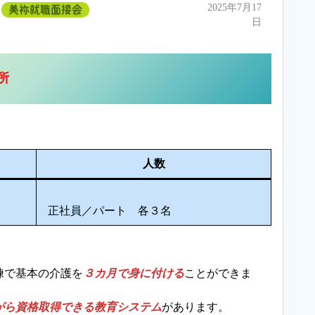
2025年7月17
美祢就職面接会
日
所
人数
正社員／パート 各３名
練で基本の介護を
３カ月で身に付ける
ことができま
がら資格取得できる教育システム
があります。