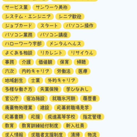
サービス業
サンワーク美祢
システム・エンジニア
シニア歓迎
ジョブカード
スタート
パソコン操作
パソコン業務
パソコン講座
ハローワーク宇部
メンタルヘルス
よくある相談
リカレント
リサイクル
事務
介護
価値観
保育
傾聴
六次
内的キャリア
労働法
医療
地域創生
士業
外的キャリア
多様な働き方
失業保険
学びなおし
官公庁
宿泊施設
就職氷河期
履歴書
廃棄物処理業
建設
応募前職場見学
応募書類
応援
成進高等学校
指定管理
教育
教育訓練給付制度
新入社員
求人情報
求職者支援制度
清掃
物流