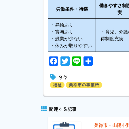
働きやすさ制
労働条件・待遇
実
・昇給あり
・賞与あり
・育児、介護
・残業が少ない
得制度充実
・休みが取りやすい
Facebook
Twitter
Line
共
有
タグ
福祉
美祢市の事業所
関連する記事
美祢市・山陽小