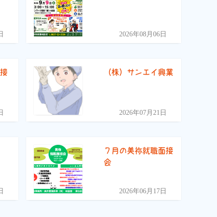
）
日
2026年08月06日
面接
（株）サンエイ興業
日
2026年07月21日
)
７月の美祢就職面接
会
日
2026年06月17日