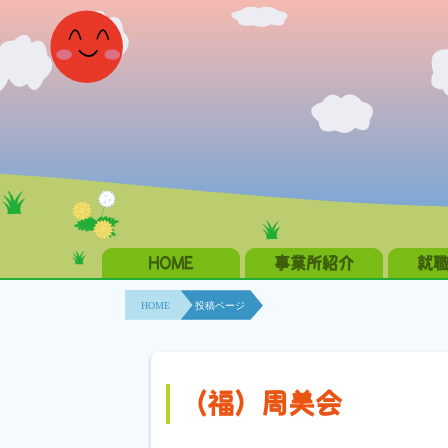
HOME
事業所紹介
就
HOME
投稿ページ
（福）周美会