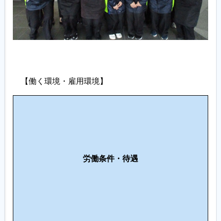
【働く環境・雇用環境】
働
職
多
き
場
様
や
環
な
す
境
人
さ
・
労働条件・待遇
材
制
設
へ
度
備
の
の
・
配
充
服
慮
実
装