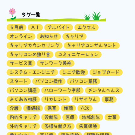
タグ一覧
５月病
ＡＩ
アルバイト
エクセル
オンライン
お知らせ
キャリア
キャリアカウンセリング
キャリアコンサルタント
キャリコンの独り言
コミュニケーション
サービス業
サンワーク美祢
システム・エンジニア
シニア歓迎
ジョブカード
スタート
パソコン操作
パソコン業務
パソコン講座
ハローワーク宇部
メンタルヘルス
よくある相談
リカレント
リサイクル
事務
介護
価値観
保育
傾聴
六次
内的キャリア
労働法
医療
地域創生
士業
外的キャリア
多様な働き方
失業保険