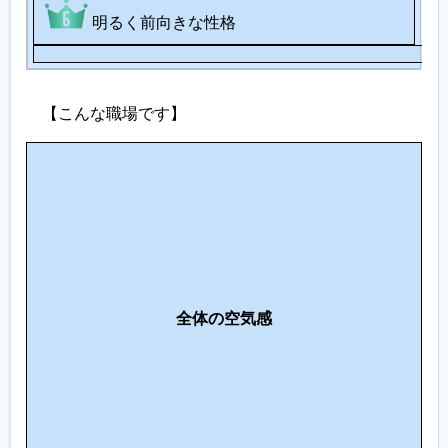
明るく前向きな性格
【こんな職場です】
人
間
関
働
係
き
・
方
コ
の
ミ
全体の空気感
ス
ュ
タ
ニ
イ
ケ
ル
ー
シ