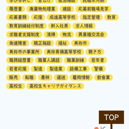
学びなおし
官公庁
宿泊施設
就職氷河期
履歴書
廃棄物処理業
建設
応募前職場見学
応募書類
応援
成進高等学校
指定管理
教育
教育訓練給付制度
新入社員
求人情報
求職者支援制度
清掃
物流
異業種交流会
発達障害
矯正施設
福祉
美祢市
美祢市の事業所
美祢青嶺高等学校
聴き方
職務経歴書
職業人講話
職業訓練
若年者
若者応援
製造
製造業
設備工事
警備
販売
転職
農林
運送
雇用情勢
飲食業
高校生
高校生キャリアガイダンス
TOP