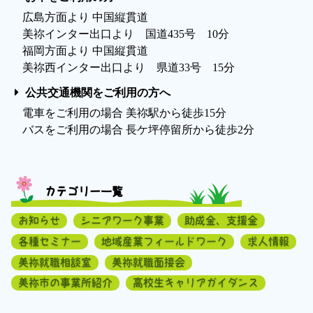
広島方面より 中国縦貫道
美祢インター出口より 国道435号 10分
福岡方面より 中国縦貫道
美祢西インター出口より 県道33号 15分
公共交通機関をご利用の方へ
電車をご利用の場合 美祢駅から徒歩15分
バスをご利用の場合 長ケ坪停留所から徒歩2分
カテゴリー一覧
お知らせ
シニアワーク事業
助成金、支援金
各種セミナー
地域産業フィールドワーク
求人情報
美祢就職相談室
美祢就職面接会
美祢市の事業所紹介
高校生キャリアガイダンス