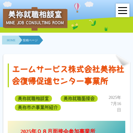
美祢就職相談室
MINE JOB CONSULTING ROOM
HOME
HOME
投稿ページ
事業所紹介
就職面接会
エームサービス株式会社美祢社
相談室とは？
会復帰促進センター事業所
利用者の声
2025年
美祢就職相談室
美祢就職面接会
地域連携事業
7月16
美祢市の事業所紹介
日
求人情報検索
2025年０８月面接会参加事業所
各種セミナー