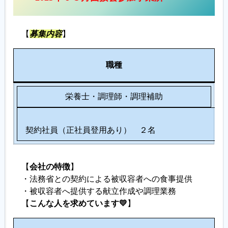
履歴書ジェネレーター
【
募集内容
】
人
職種
数
栄養士・調理師・調理補助
契約社員（正社員登用あり） ２名
【
会社の特徴
】
・法務省との契約による被収容者への食事提供
・被収容者へ提供する献立作成や調理業務
【
こんな人を求めています💛
】