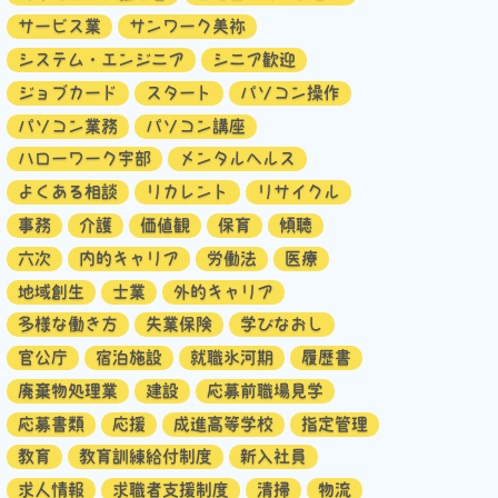
サービス業
サンワーク美祢
システム・エンジニア
シニア歓迎
ジョブカード
スタート
パソコン操作
パソコン業務
パソコン講座
ハローワーク宇部
メンタルヘルス
よくある相談
リカレント
リサイクル
事務
介護
価値観
保育
傾聴
六次
内的キャリア
労働法
医療
地域創生
士業
外的キャリア
多様な働き方
失業保険
学びなおし
官公庁
宿泊施設
就職氷河期
履歴書
廃棄物処理業
建設
応募前職場見学
応募書類
応援
成進高等学校
指定管理
教育
教育訓練給付制度
新入社員
求人情報
求職者支援制度
清掃
物流