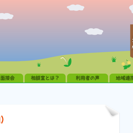
職面接会
相談室とは？
利用者の声
地域連
園）