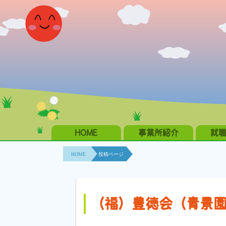
HOME
事業所紹介
就
HOME
投稿ページ
（福）豊徳会（青景