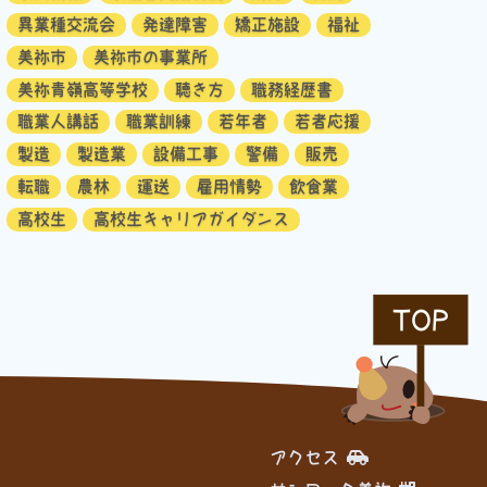
異業種交流会
発達障害
矯正施設
福祉
美祢市
美祢市の事業所
美祢青嶺高等学校
聴き方
職務経歴書
職業人講話
職業訓練
若年者
若者応援
製造
製造業
設備工事
警備
販売
転職
農林
運送
雇用情勢
飲食業
高校生
高校生キャリアガイダンス
TOP
アクセス