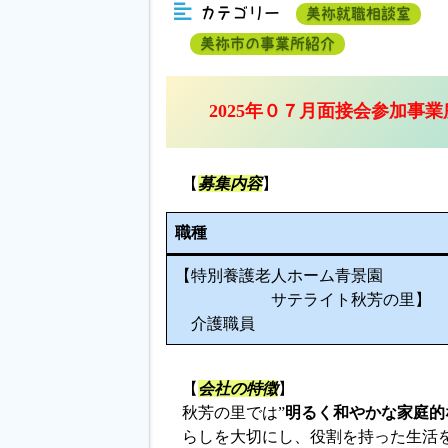
カテゴリー
美祢就職相談室
美祢市の事業所紹介
2025年０７月面接会参加事業
【
募集内容
】
職種
【特別養護老人ホーム青景園
サテライト秋芳の里】
介護職員
【
会社の特徴
】
秋芳の里では”
明るく和やかな家庭的
らしを大切にし、役割を持った生活