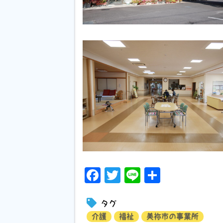
Facebook
Twitter
Line
共
有
タグ
介護
福祉
美祢市の事業所