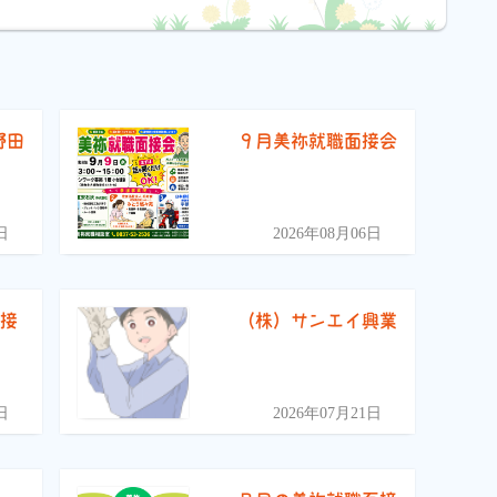
野田
９月美祢就職面接会
）
日
2026年08月06日
面接
（株）サンエイ興業
日
2026年07月21日