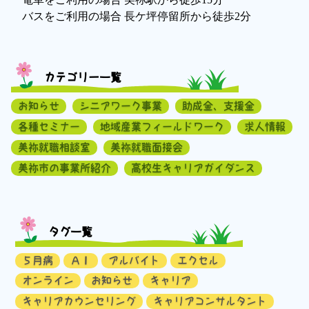
バスをご利用の場合 長ケ坪停留所から徒歩2分
カテゴリー一覧
お知らせ
シニアワーク事業
助成金、支援金
各種セミナー
地域産業フィールドワーク
求人情報
美祢就職相談室
美祢就職面接会
美祢市の事業所紹介
高校生キャリアガイダンス
タグ一覧
５月病
ＡＩ
アルバイト
エクセル
オンライン
お知らせ
キャリア
キャリアカウンセリング
キャリアコンサルタント