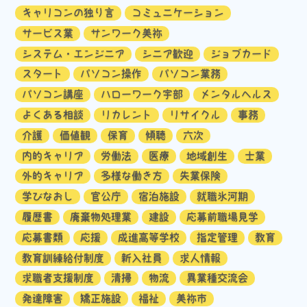
キャリコンの独り言
コミュニケーション
サービス業
サンワーク美祢
システム・エンジニア
シニア歓迎
ジョブカード
スタート
パソコン操作
パソコン業務
パソコン講座
ハローワーク宇部
メンタルヘルス
よくある相談
リカレント
リサイクル
事務
介護
価値観
保育
傾聴
六次
内的キャリア
労働法
医療
地域創生
士業
外的キャリア
多様な働き方
失業保険
学びなおし
官公庁
宿泊施設
就職氷河期
履歴書
廃棄物処理業
建設
応募前職場見学
応募書類
応援
成進高等学校
指定管理
教育
教育訓練給付制度
新入社員
求人情報
求職者支援制度
清掃
物流
異業種交流会
発達障害
矯正施設
福祉
美祢市