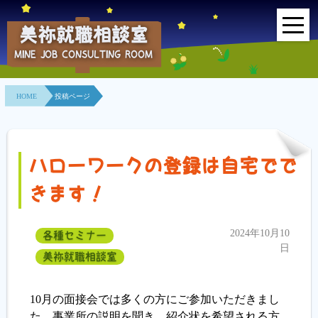
美祢就職相談室
MINE JOB CONSULTING ROOM
HOME
HOME
投稿ページ
事業所紹介
就職面接会
ハローワークの登録は自宅でで
相談室とは？
きます！
利用者の声
2024年10月10
各種セミナー
地域連携事業
日
美祢就職相談室
求人情報検索
10月の面接会では多くの方にご参加いただきまし
た。事業所の説明を聞き、紹介状を希望される方
各種セミナー