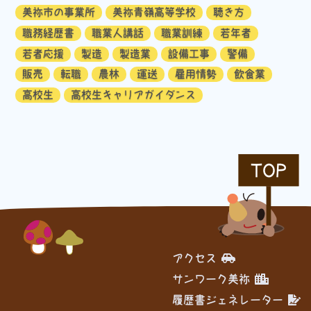
美祢市の事業所
美祢青嶺高等学校
聴き方
職務経歴書
職業人講話
職業訓練
若年者
若者応援
製造
製造業
設備工事
警備
販売
転職
農林
運送
雇用情勢
飲食業
高校生
高校生キャリアガイダンス
TOP
アクセス
サンワーク美祢
履歴書ジェネレーター