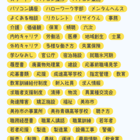
パソコン講座
ハローワーク宇部
メンタルヘルス
よくある相談
リカレント
リサイクル
事務
介護
価値観
保育
傾聴
六次
内的キャリア
労働法
医療
地域創生
士業
外的キャリア
多様な働き方
失業保険
学びなおし
官公庁
宿泊施設
就職氷河期
履歴書
廃棄物処理業
建設
応募前職場見学
応募書類
応援
成進高等学校
指定管理
教育
教育訓練給付制度
新入社員
求人情報
求職者支援制度
清掃
物流
異業種交流会
発達障害
矯正施設
福祉
美祢市
美祢市の事業所
美祢青嶺高等学校
聴き方
職務経歴書
職業人講話
職業訓練
若年者
若者応援
製造
製造業
設備工事
警備
販売
転職
農林
運送
雇用情勢
飲食業