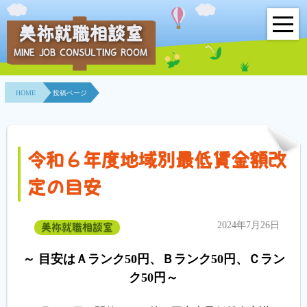
美祢就職相談室
MINE JOB CONSULTING ROOM
HOME
HOME
投稿ページ
事業所紹介
就職面接会
令和６年度地域別最低賃金額改
相談室とは？
定の目安
利用者の声
2024年7月26日
美祢就職相談室
地域連携事業
～ 目安はＡランク50円、Ｂランク50円、Ｃラン
求人情報検索
ク50円～
各種セミナー