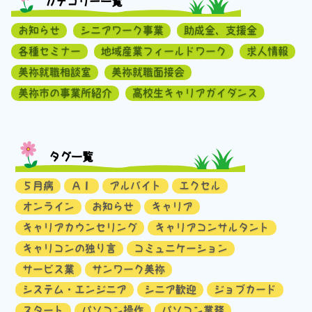
カテゴリー一覧
お知らせ
シニアワーク事業
助成金、支援金
各種セミナー
地域産業フィールドワーク
求人情報
美祢就職相談室
美祢就職面接会
美祢市の事業所紹介
高校生キャリアガイダンス
タグ一覧
５月病
ＡＩ
アルバイト
エクセル
オンライン
お知らせ
キャリア
キャリアカウンセリング
キャリアコンサルタント
キャリコンの独り言
コミュニケーション
サービス業
サンワーク美祢
システム・エンジニア
シニア歓迎
ジョブカード
スタート
パソコン操作
パソコン業務